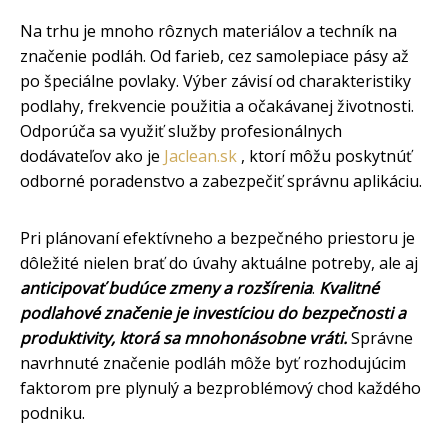
Na trhu je mnoho rôznych materiálov a techník na
značenie podláh. Od farieb, cez samolepiace pásy až
po špeciálne povlaky. Výber závisí od charakteristiky
podlahy, frekvencie použitia a očakávanej životnosti.
Odporúča sa využiť služby profesionálnych
dodávateľov ako je
Jaclean.sk
, ktorí môžu poskytnúť
odborné poradenstvo a zabezpečiť správnu aplikáciu.
Pri plánovaní efektívneho a bezpečného priestoru je
dôležité nielen brať do úvahy aktuálne potreby, ale aj
anticipovať budúce zmeny a rozšírenia
.
Kvalitné
podlahové značenie je investíciou do bezpečnosti a
produktivity, ktorá sa mnohonásobne vráti.
Správne
navrhnuté značenie podláh môže byť rozhodujúcim
faktorom pre plynulý a bezproblémový chod každého
podniku.