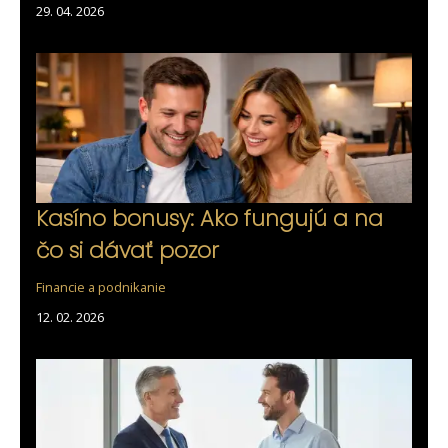
29. 04. 2026
Kasíno bonusy: Ako fungujú a na
čo si dávať pozor
Financie a podnikanie
12. 02. 2026