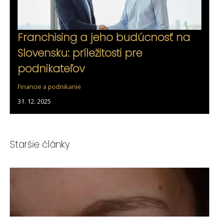
Franchising a jeho budúcnosť na
Slovensku: príležitosti pre
podnikateľov
Financie a podnikanie
31. 12. 2025
Staršie články