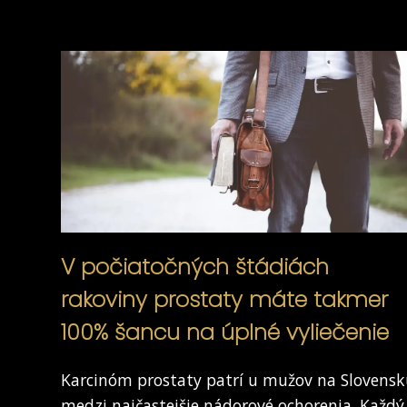
V počiatočných štádiách
rakoviny prostaty máte takmer
100% šancu na úplné vyliečenie
Karcinóm prostaty patrí u mužov na Slovens
medzi najčastejšie nádorové ochorenia. Každý