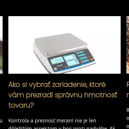
Ako si vybrať zariadenie, ktoré
vám prezradí správnu hmotnosť
tovaru?
R
n
ku
Kontrola a presnosť meraní nie je len
m
dôležitým aspektom v boji proti nadváhe. Ak