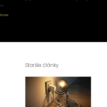
...
dravie
Staršie články