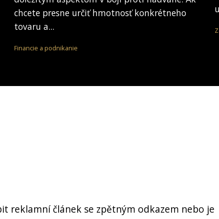
u
chcete presne určiť hmotnosť konkrétneho
tovaru a...
Z
Financie a podnikanie
it reklamní článek se zpětným odkazem nebo je