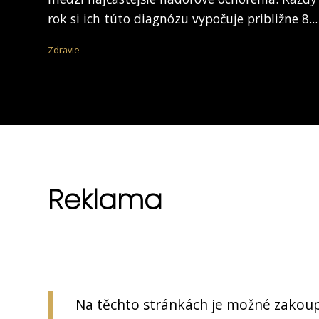
rok si ich túto diagnózu vypočuje približne 8...
Zdravie
Reklama
Na těchto stránkách je možné zakoup