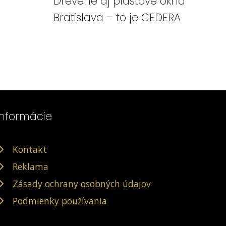
Drevené aj plastové okná
Bratislava – to je CEDERA
Informácie
Kontakt
Reklama
Zásady ochrany osobných údajov
Podmienky používania