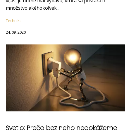
včas, je nutné mať výbavu, ktorá sa postará o
množstvo akéhokoľvek...
Technika
24. 09. 2020
Svetlo: Prečo bez neho nedokážeme