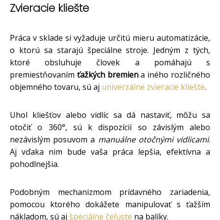
Zvieracie kliešte
Práca v sklade si vyžaduje určitú mieru automatizácie,
o ktorú sa starajú špeciálne stroje. Jedným z tých,
ktoré obsluhuje človek a pomáhajú s
premiestňovaním
ťažkých bremien
a iného rozličného
objemného tovaru, sú aj
univerzálne zvieracie kliešte
.
Uhol kliešťov alebo vidlíc sa dá nastaviť, môžu sa
otočiť o 360°, sú k dispozícií so závislým alebo
nezávislým posuvom a
manuálne otočnými vidlicami
.
Aj vďaka nim bude vaša práca lepšia, efektívna a
pohodlnejšia.
Podobným mechanizmom prídavného zariadenia,
pomocou ktorého dokážete manipulovať s ťažším
nákladom, sú aj
špeciálne čeľuste
na balíky.