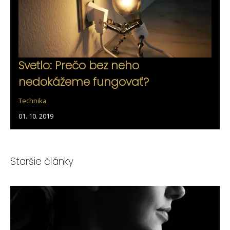
Svetlo: Prečo bez neho
nedokážeme fungovať?
Technika
01. 10. 2019
Staršie články