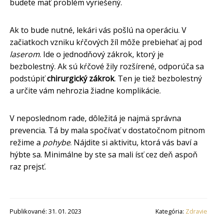
budete mať problém vyriešený.
Ak to bude nutné, lekári vás pošlú na operáciu. V
začiatkoch vzniku kŕčových žíl môže prebiehať aj pod
laserom
. Ide o jednodňový zákrok, ktorý je
bezbolestný. Ak sú kŕčové žily rozšírené, odporúča sa
podstúpiť
chirurgický zákrok
. Ten je tiež bezbolestný
a určite vám nehrozia žiadne komplikácie.
V neposlednom rade, dôležitá je najmä správna
prevencia. Tá by mala spočívať v dostatočnom pitnom
režime a
pohybe
. Nájdite si aktivitu, ktorá vás baví a
hýbte sa. Minimálne by ste sa mali ísť cez deň aspoň
raz prejsť.
Publikované: 31. 01. 2023
Kategória:
Zdravie