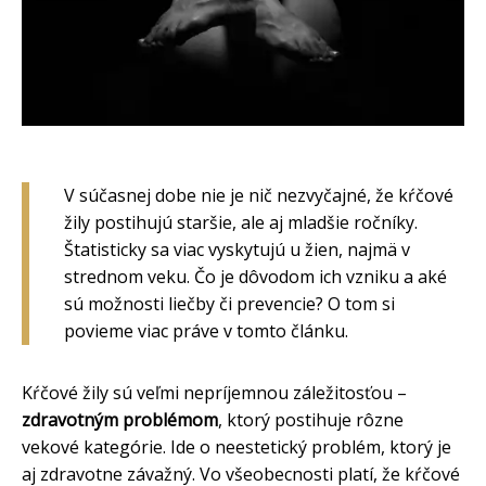
V súčasnej dobe nie je nič nezvyčajné, že kŕčové
žily postihujú staršie, ale aj mladšie ročníky.
Štatisticky sa viac vyskytujú u žien, najmä v
strednom veku. Čo je dôvodom ich vzniku a aké
sú možnosti liečby či prevencie? O tom si
povieme viac práve v tomto článku.
Kŕčové žily sú veľmi nepríjemnou záležitosťou –
zdravotným problémom
, ktorý postihuje rôzne
vekové kategórie. Ide o neestetický problém, ktorý je
aj zdravotne závažný. Vo všeobecnosti platí, že kŕčové