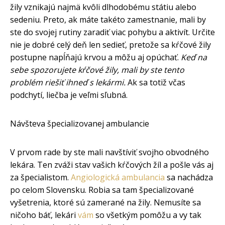
žily vznikajú najmä kvôli dlhodobému státiu alebo
sedeniu. Preto, ak máte takéto zamestnanie, mali by
ste do svojej rutiny zaradiť viac pohybu a aktivít. Určite
nie je dobré celý deň len sedieť, pretože sa kŕčové žily
postupne napĺňajú krvou a môžu aj opúchať.
Keď na
sebe spozorujete kŕčové žily, mali by ste tento
problém riešiť ihneď s lekármi.
Ak sa totiž včas
podchytí, liečba je veľmi sľubná.
Návšteva špecializovanej ambulancie
V prvom rade by ste mali navštíviť svojho obvodného
lekára. Ten zváži stav vašich kŕčových žíl a pošle vás aj
za špecialistom.
Angiologická ambulancia
sa nachádza
po celom Slovensku. Robia sa tam špecializované
vyšetrenia, ktoré sú zamerané na žily. Nemusíte sa
ničoho báť, lekári
vám
so všetkým pomôžu a vy tak