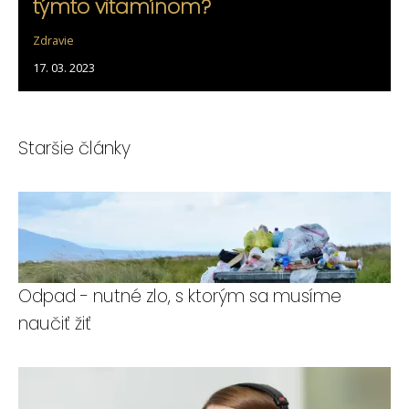
týmto vitamínom?
Zdravie
17. 03. 2023
Staršie články
Odpad - nutné zlo, s ktorým sa musíme
naučiť žiť