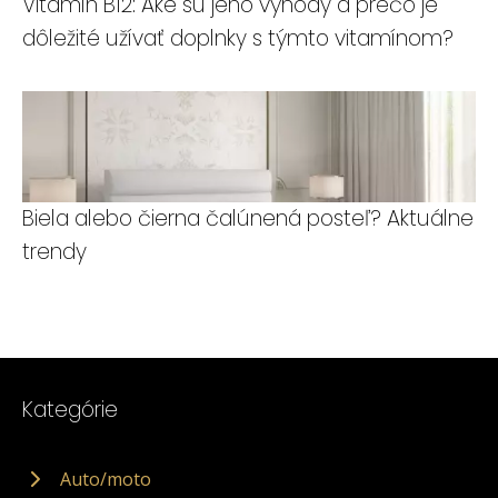
Vitamín B12: Aké sú jeho výhody a prečo je
dôležité užívať doplnky s týmto vitamínom?
Biela alebo čierna čalúnená posteľ? Aktuálne
trendy
Kategórie
Auto/moto