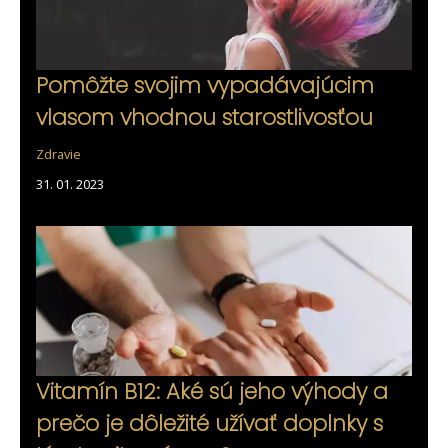
Pomôžte svojim vypadávajúcim
vlasom vhodnou starostlivosťou
Zdravie
31. 01. 2023
Vitamín B12: Aké sú jeho výhody a
prečo je dôležité užívať doplnky s