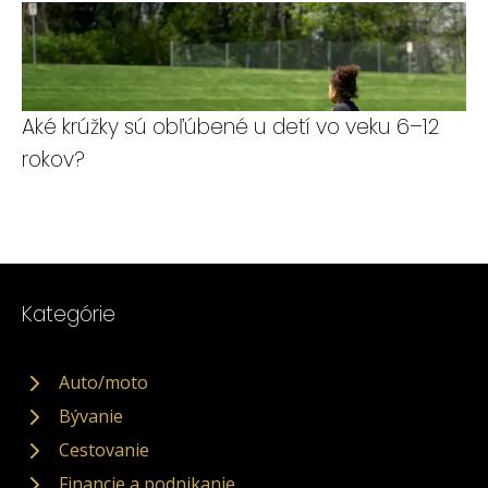
Aké krúžky sú obľúbené u detí vo veku 6–12
rokov?
Kategórie
Auto/moto
Bývanie
Cestovanie
Financie a podnikanie