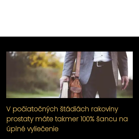
V počiatočných štádiách rakoviny
prostaty máte takmer 100% šancu na
úplné vyliečenie