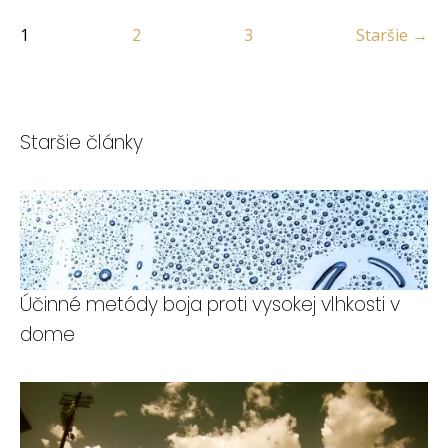
1
2
3
Staršie →
Staršie články
Účinné metódy boja proti vysokej vlhkosti v
dome