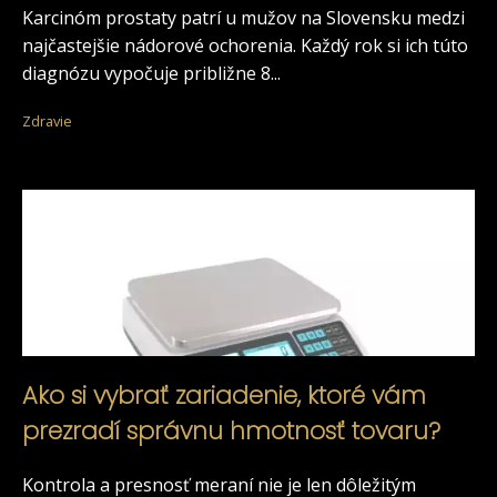
Karcinóm prostaty patrí u mužov na Slovensku medzi
najčastejšie nádorové ochorenia. Každý rok si ich túto
diagnózu vypočuje približne 8...
Zdravie
Ako si vybrať zariadenie, ktoré vám
prezradí správnu hmotnosť tovaru?
Kontrola a presnosť meraní nie je len dôležitým