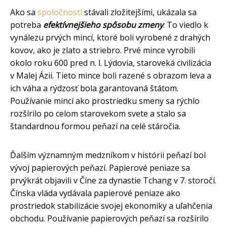
Ako sa
spoločnosti
stávali zložitejšími, ukázala sa
potreba
efektívnejšieho spôsobu zmeny
. To viedlo k
vynálezu prvých mincí, ktoré boli vyrobené z drahých
kovov, ako je zlato a striebro. Prvé mince vyrobili
okolo roku 600 pred n. l. Lýdovia, staroveká civilizácia
v Malej Ázii. Tieto mince boli razené s obrazom leva a
ich váha a rýdzosť bola garantovaná štátom.
Používanie mincí ako prostriedku smeny sa rýchlo
rozšírilo po celom starovekom svete a stalo sa
štandardnou formou peňazí na celé stáročia.
Ďalším významným medzníkom v histórii peňazí bol
vývoj papierových peňazí. Papierové peniaze sa
prvýkrát objavili v Číne za dynastie Tchang v 7. storočí.
Čínska vláda vydávala papierové peniaze ako
prostriedok stabilizácie svojej ekonomiky a uľahčenia
obchodu. Používanie papierových peňazí sa rozšírilo