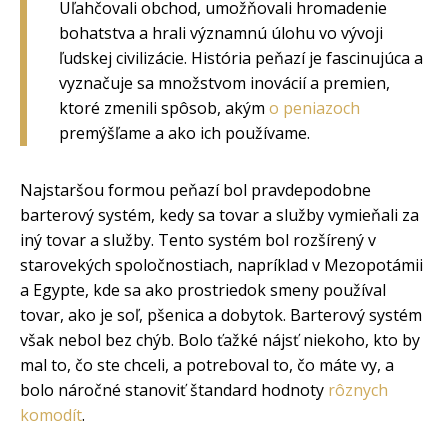
Uľahčovali obchod, umožňovali hromadenie
bohatstva a hrali významnú úlohu vo vývoji
ľudskej civilizácie. História peňazí je fascinujúca a
vyznačuje sa množstvom inovácií a premien,
ktoré zmenili spôsob, akým
o peniazoch
premýšľame a ako ich používame.
Najstaršou formou peňazí bol pravdepodobne
barterový systém, kedy sa tovar a služby vymieňali za
iný tovar a služby. Tento systém bol rozšírený v
starovekých spoločnostiach, napríklad v Mezopotámii
a Egypte, kde sa ako prostriedok smeny používal
tovar, ako je soľ, pšenica a dobytok. Barterový systém
však nebol bez chýb. Bolo ťažké nájsť niekoho, kto by
mal to, čo ste chceli, a potreboval to, čo máte vy, a
bolo náročné stanoviť štandard hodnoty
rôznych
komodít
.