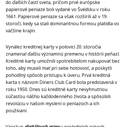
do ďalších častí sveta, pričom prvé európske
papierové peniaze boli vydané vo Švédsku v roku
1661. Papierové peniaze sa však rozšírili až v 19.
storočí, kedy sa stali dominantnou formou platidla vo
väčšine krajín.
Vynález kreditnej karty v polovici 20. storočia
znamenal ďalšiu významnú premenu v histórii peňazí.
Kreditné karty umožnili spotrebiteľom nakupovať bez
toho, aby museli mať pri sebe hotovosť, a poskytli
pohodlný spôsob prístupu k úveru. Prvá kreditná
karta s názvom Diners Club Card bola predstavená v
roku 1950. Dnes sú kreditné karty nevyhnutnou
súčasťou nášho každodenného života a spôsobili
revolúciu v našom myslení o peniazoch a ich
používaní.
Vzostup
digitálnych mien
v posledných rokoch