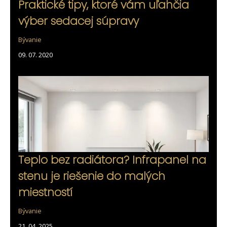
Praktické tipy, ktoré vám uľahčia
výber sedacej súpravy
Bývanie
09. 07. 2020
Teplo bez radiátora? Infrapanel na
stenu je riešenie do malých
miestností
Bývanie
21. 04. 2025