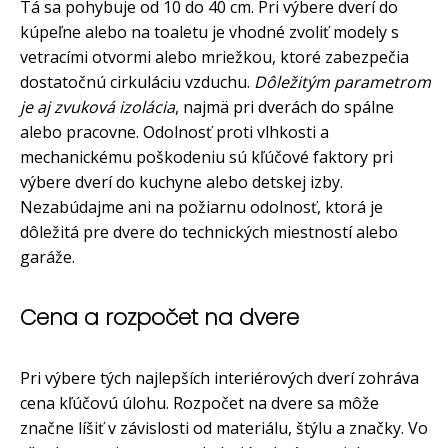
Tá sa pohybuje od 10 do 40 cm. Pri výbere dverí do
kúpeľne alebo na toaletu je vhodné zvoliť modely s
vetracími otvormi alebo mriežkou, ktoré zabezpečia
dostatočnú cirkuláciu vzduchu.
Dôležitým parametrom
je aj zvuková izolácia
, najmä pri dverách do spálne
alebo pracovne. Odolnosť proti vlhkosti a
mechanickému poškodeniu sú kľúčové faktory pri
výbere dverí do kuchyne alebo detskej izby.
Nezabúdajme ani na požiarnu odolnosť, ktorá je
dôležitá pre dvere do technických miestností alebo
garáže.
Cena a rozpočet na dvere
Pri výbere tých najlepších interiérových dverí zohráva
cena kľúčovú úlohu. Rozpočet na dvere sa môže
značne líšiť v závislosti od materiálu, štýlu a značky. Vo