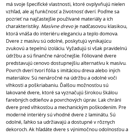
má svoje špecifické vlastnosti, ktoré ovplyvňujú nielen
vzhľad, ale aj funkčnosť a životnosť dverí. Poďme sa
pozrieť na najčastejšie používané materiály a ich
charakteristiky.
Masívne drevo
je nadčasovou klasikou,
ktorá vnáša do interiéru eleganciu a teplo domova.
Dvere z masívu sú odolné, poskytujú vynikajúcu
zvukovú a tepelnú izoláciu. Vyžadujú si však pravidelnú
údržbu a sú finančne náročnejšie. Fóliované dvere
predstavujú cenovo dostupnejšiu alternatívu k masívu.
Povrch dverí tvorí fólia s imitáciou dreva alebo iných
materiálov. Sú nenáročné na údržbu a odolné voči
vlhkosti a poškriabaniu. Ďalšou možnosťou sú
lakované dvere, ktoré sa vyznačujú širokou škálou
farebných odtieňov a povrchových úprav. Lak chráni
dvere pred vlhkosťou a mechanickým poškodením. Pre
moderné interiéry sú vhodné dvere z laminátu. Sú
odolné, ľahko sa udržiavajú a dostupné v rôznych
dekoroch. Ak hľadáte dvere s výnimočnou odolnosťou a