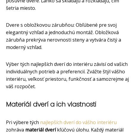
posuvné dvere. Ľahko sa skladajú a rozkladajú, čím
šetria miesto.
Dvere s obložkovou zárubňou: Obľúbené pre svoj
elegantný vzhľad a jednoduchú montáž. Obložková
zárubňa prekrýva nerovnosti steny a vytvára čistý a
moderný vzhľad.
Výber tých najlepších dverí do interiéru závisí od vašich
individuálnych potrieb a preferencií. Zvážte štýl vášho
interiéru, veľkosť priestoru, funkčnosť a samozrejme aj
váš rozpočet.
Materiál dverí a ich vlastnosti
Pri výbere tých
najlepších dverí do vášho interiéru
zohráva
materiál dverí
kľúčovú úlohu. Každý materiál