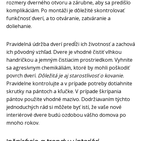
rozmery dverného otvoru a zárubne, aby sa predišlo
komplikáciám. Po montáži je dôležité skontrolovať
funkčnosť dverí, a to otváranie, zatváranie a
doliehanie.
Pravidelná údržba dverí predĺži ich životnosť a zachová
ich pôvodný vzhľad. Dvere je vhodné čistiť vlhkou
handričkou a jemným čistiacim prostriedkom. Vyhnite
sa agresívnym chemikáliám, ktoré by mohli poškodiť
povrch dverí.
Dôležitá je aj starostlivosť o kovanie.
Pravidelne kontrolujte a v prípade potreby dotiahnite
skrutky na pántoch a kľučke. V prípade škrípania
pántov použite vhodné mazivo. Dodržiavaním týchto
jednoduchých rád si môžete byť istí, že vaše nové
interiérové dvere budú ozdobou vášho domova po
mnoho rokov.