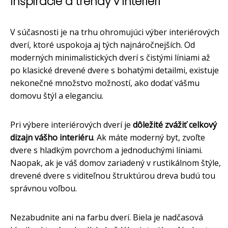
Inšpirácie a trendy v interiéri
V súčasnosti je na trhu ohromujúci výber interiérových
dverí, ktoré uspokoja aj tých najnáročnejších. Od
moderných minimalistických dverí s čistými líniami až
po klasické drevené dvere s bohatými detailmi, existuje
nekonečné množstvo možností, ako dodať vášmu
domovu štýl a eleganciu.
Pri výbere interiérových dverí je
dôležité zvážiť celkový
dizajn vášho interiéru
. Ak máte moderný byt, zvoľte
dvere s hladkým povrchom a jednoduchými líniami.
Naopak, ak je váš domov zariadený v rustikálnom štýle,
drevené dvere s viditeľnou štruktúrou dreva budú tou
správnou voľbou.
Nezabudnite ani na farbu dverí. Biela je nadčasová