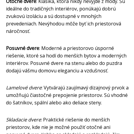
Otočné dvere
: Klasika, ktorá nikdy nevyjde z módy. Sú
ideálne do tradičných interiérov, ponúkajú dobrú
zvukovú izoláciu a sú dostupné v mnohých
prevedeniach. Nevýhodou môže byť ich priestorová
náročnosť.
Posuvné dvere
: Moderné a priestorovo úsporné
riešenie, ktoré sa hodí do menších bytov a moderných
interiérov. Posuvné dvere na stenu alebo do puzdra
dodajú vášmu domovu eleganciu a vzdušnosť.
Lamelové dvere
: Vytvárajú zaujímavý dizajnový prvok a
umožňujú čiastočné prepojenie priestorov. Sú vhodné
do šatníkov, spální alebo ako deliace steny.
Skladacie dvere
: Praktické riešenie do menších
priestorov, kde nie je možné použiť otočné ani