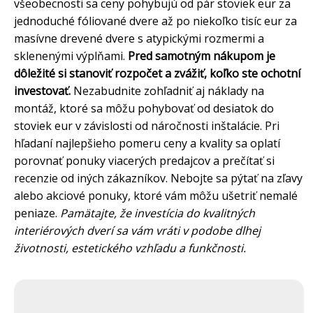
všeobecnosti sa ceny pohybujú od pár stoviek eur za
jednoduché fóliované dvere až po niekoľko tisíc eur za
masívne drevené dvere s atypickými rozmermi a
sklenenými výplňami.
Pred samotným nákupom je
dôležité si stanoviť rozpočet a zvážiť, koľko ste ochotní
investovať.
Nezabudnite zohľadniť aj náklady na
montáž, ktoré sa môžu pohybovať od desiatok do
stoviek eur v závislosti od náročnosti inštalácie. Pri
hľadaní najlepšieho pomeru ceny a kvality sa oplatí
porovnať ponuky viacerých predajcov a prečítať si
recenzie od iných zákazníkov. Nebojte sa pýtať na zľavy
alebo akciové ponuky, ktoré vám môžu ušetriť nemalé
peniaze.
Pamätajte, že investícia do kvalitných
interiérových dverí sa vám vráti v podobe dlhej
životnosti, estetického vzhľadu a funkčnosti.