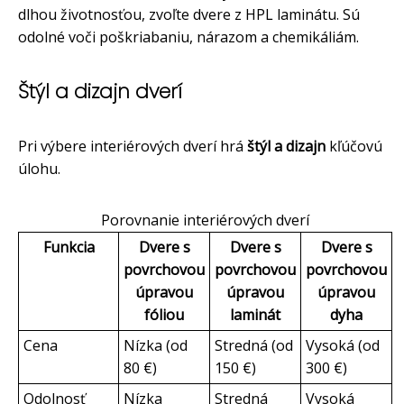
dlhou životnosťou, zvoľte dvere z HPL laminátu. Sú
odolné voči poškriabaniu, nárazom a chemikáliám.
Štýl a dizajn dverí
Pri výbere interiérových dverí hrá
štýl a dizajn
kľúčovú
úlohu.
Porovnanie interiérových dverí
Funkcia
Dvere s
Dvere s
Dvere s
povrchovou
povrchovou
povrchovou
úpravou
úpravou
úpravou
fóliou
laminát
dyha
Cena
Nízka (od
Stredná (od
Vysoká (od
80 €)
150 €)
300 €)
Odolnosť
Nízka
Stredná
Vysoká