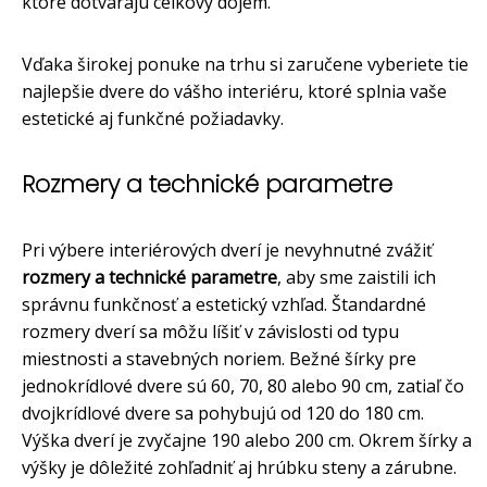
ktoré dotvárajú celkový dojem.
Vďaka širokej ponuke na trhu si zaručene vyberiete tie
najlepšie dvere do vášho interiéru, ktoré splnia vaše
estetické aj funkčné požiadavky.
Rozmery a technické parametre
Pri výbere interiérových dverí je nevyhnutné zvážiť
rozmery a technické parametre
, aby sme zaistili ich
správnu funkčnosť a estetický vzhľad. Štandardné
rozmery dverí sa môžu líšiť v závislosti od typu
miestnosti a stavebných noriem. Bežné šírky pre
jednokrídlové dvere sú 60, 70, 80 alebo 90 cm, zatiaľ čo
dvojkrídlové dvere sa pohybujú od 120 do 180 cm.
Výška dverí je zvyčajne 190 alebo 200 cm. Okrem šírky a
výšky je dôležité zohľadniť aj hrúbku steny a zárubne.