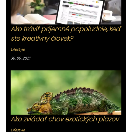
Ako tráviť príjemné popoludnie, keď
ste kreatívny človek?
Lifestyle
30. 06. 2021
Ako zvládať chov exotických plazov
Lifestyle