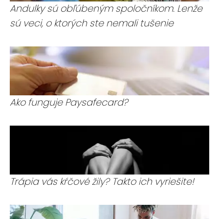
Andulky sú obľúbeným spoločníkom. Lenže
sú veci, o ktorých ste nemali tušenie
Ako funguje Paysafecard?
Trápia vás kŕčové žily? Takto ich vyriešite!