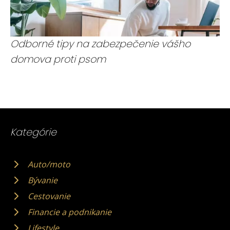
Odborné tipy na zabezpečenie vášho
domova proti psom
Kategórie
Auto/moto
Bývanie
Cestovanie
Financie a podnikanie
Lifestyle