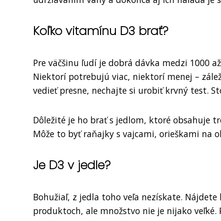
Koľko vitamínu D3 brať?
Pre väčšinu ľudí je dobrá dávka medzi 1000 a
Niektorí potrebujú viac, niektorí menej – zále
vedieť presne, nechajte si urobiť krvný test. S
Dôležité je ho brať s jedlom, ktoré obsahuje t
Môže to byť raňajky s vajcami, orieškami na obe
Je D3 v jedle?
Bohužiaľ, z jedla toho veľa nezískate. Nájdet
produktoch, ale množstvo nie je nijako veľké. P