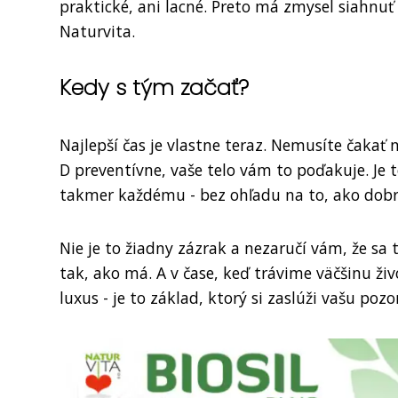
praktické, ani lacné. Preto má zmysel siahnu
Naturvita.
Kedy s tým začať?
Najlepší čas je vlastne teraz. Nemusíte čakať
D preventívne, vaše telo vám to poďakuje. Je 
takmer každému - bez ohľadu na to, ako dobre 
Nie je to žiadny zázrak a nezaručí vám, že sa
tak, ako má. A v čase, keď trávime väčšinu živ
luxus - je to základ, ktorý si zaslúži vašu po