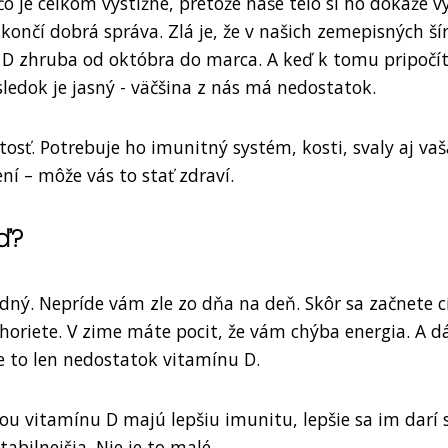
o je celkom výstižné, pretože naše telo si ho dokáže v
končí dobrá správa. Zlá je, že v našich zemepisných ší
 D zhruba od októbra do marca. A keď k tomu pripočí
ýsledok je jasný - väčšina z nás má nedostatok.
tosť. Potrebuje ho imunitný systém, kosti, svaly aj vaš
ní – môže vás to stať zdraví.
ď?
ný. Nepríde vám zle zo dňa na deň. Skôr sa začnete cí
horiete. V zime máte pocit, že vám chýba energia. A d
je to len nedostatok vitamínu D.
ou vitamínu D majú lepšiu imunitu, lepšie sa im darí 
abilnejšia. Nie je to malé.