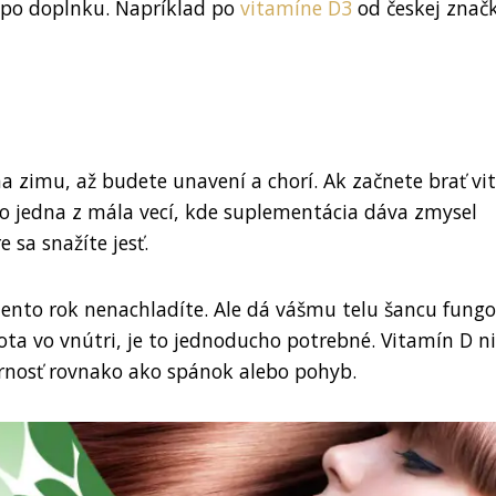
ť po doplnku. Napríklad po
vitamíne D3
od českej znač
 na zimu, až budete unavení a chorí. Ak začnete brať v
to jedna z mála vecí, kde suplementácia dáva zmysel
sa snažíte jesť.
 tento rok nenachladíte. Ale dá vášmu telu šancu fungo
ota vo vnútri, je to jednoducho potrebné. Vitamín D ni
zornosť rovnako ako spánok alebo pohyb.