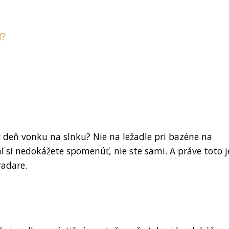
ď?
lý deň vonku na slnku? Nie na ležadle pri bazéne na
ľ si nedokážete spomenúť, nie ste sami. A práve toto j
radare.