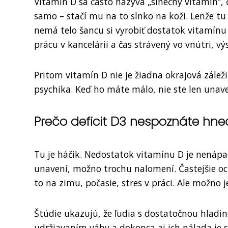
Vitamín D sa často nazýva „slnečný vitamín“, č
samo – stačí mu na to slnko na koži. Lenže tu 
nemá telo šancu si vyrobiť dostatok vitamínu
prácu v kancelárii a čas strávený vo vnútri, v
Pritom vitamín D nie je žiadna okrajová záleži
psychika. Keď ho máte málo, nie ste len unave
Prečo deficit D3 nespoznáte hne
Tu je háčik. Nedostatok vitamínu D je nenápad
unavení, možno trochu nalomení. Častejšie oc
to na zimu, počasie, stres v práci. Ale možno 
Štúdie ukazujú, že ľudia s dostatočnou hladin
udržiavaním váhy a dokonca aj ich nálada je st