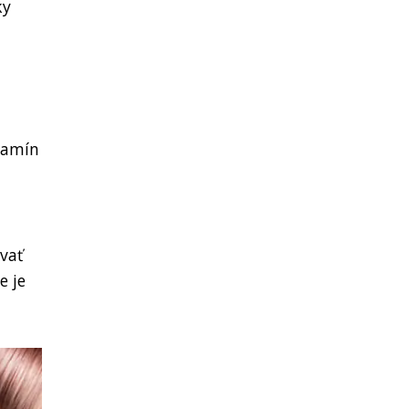
ky
itamín
vať
e je