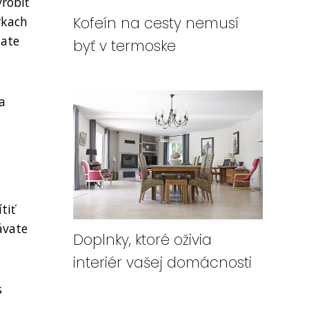
yrobiť
rkach
Kofeín na cesty nemusí
tate
byť v termoske
a
tiť
ávate
Doplnky, ktoré oživia
interiér vašej domácnosti
s