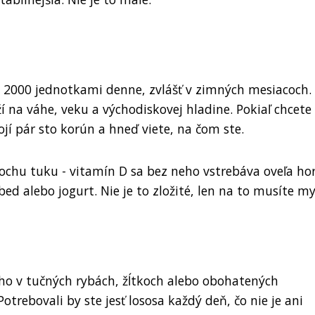
ž 2000 jednotkami denne, zvlášť v zimných mesiacoch.
ží na váhe, veku a východiskovej hladine. Pokiaľ chcete
tojí pár sto korún a hneď viete, na čom ste.
rochu tuku - vitamín D sa bez neho vstrebáva oveľa hor
d alebo jogurt. Nie je to zložité, len na to musíte mys
e ho v tučných rybách, žĺtkoch alebo obohatených
otrebovali by ste jesť lososa každý deň, čo nie je ani