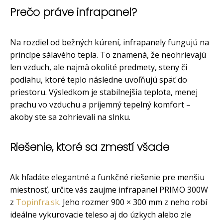
Prečo práve infrapanel?
Na rozdiel od bežných kúrení, infrapanely fungujú na
princípe sálavého tepla. To znamená, že neohrievajú
len vzduch, ale najmä okolité predmety, steny či
podlahu, ktoré teplo následne uvoľňujú späť do
priestoru. Výsledkom je stabilnejšia teplota, menej
prachu vo vzduchu a príjemný tepelný komfort –
akoby ste sa zohrievali na slnku.
Riešenie, ktoré sa zmestí všade
Ak hľadáte elegantné a funkčné riešenie pre menšiu
miestnosť, určite vás zaujme infrapanel PRIMO 300W
z
Topinfra.sk
. Jeho rozmer 900 × 300 mm z neho robí
ideálne vykurovacie teleso aj do úzkych alebo zle