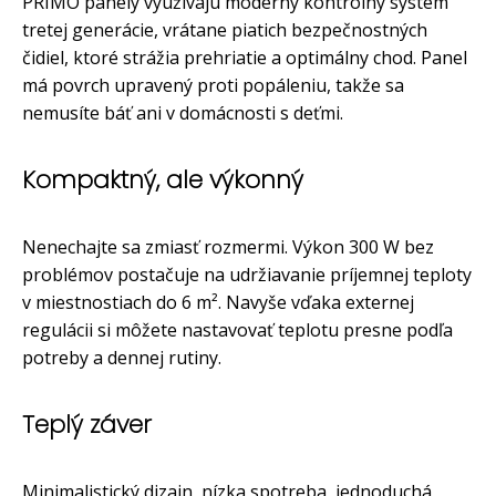
PRIMO panely využívajú moderný kontrolný systém
tretej generácie, vrátane piatich bezpečnostných
čidiel, ktoré strážia prehriatie a optimálny chod. Panel
má povrch upravený proti popáleniu, takže sa
nemusíte báť ani v domácnosti s deťmi.
Kompaktný, ale výkonný
Nenechajte sa zmiasť rozmermi. Výkon 300 W bez
problémov postačuje na udržiavanie príjemnej teploty
v miestnostiach do 6 m². Navyše vďaka externej
regulácii si môžete nastavovať teplotu presne podľa
potreby a dennej rutiny.
Teplý záver
Minimalistický dizajn, nízka spotreba, jednoduchá