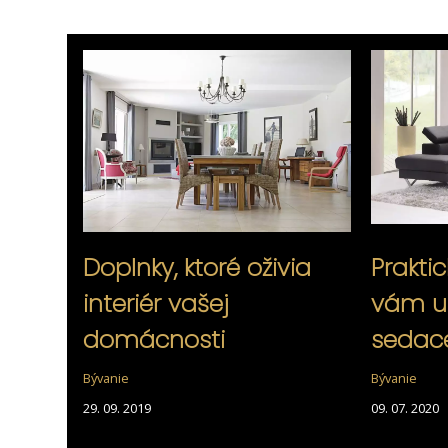
Doplnky, ktoré oživia
Praktic
interiér vašej
vám u
domácnosti
sedace
Bývanie
Bývanie
29. 09. 2019
09. 07. 2020