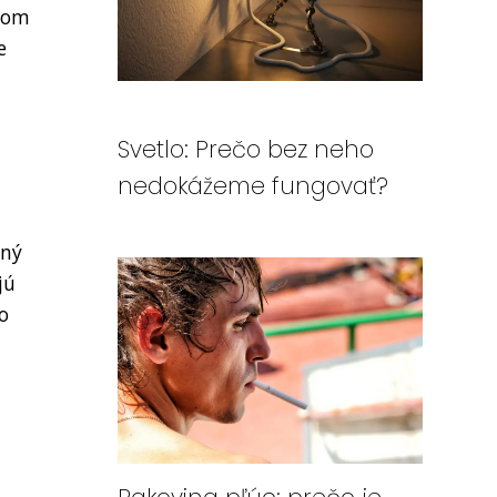
ovom
e
Svetlo: Prečo bez neho
nedokážeme fungovať?
tný
jú
o