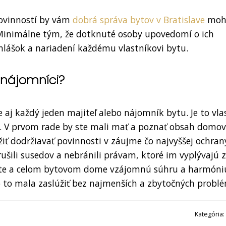
povinností by vám
dobrá správa bytov v Bratislave
moh
 Minimálne tým, že dotknuté osoby upovedomí o ich
yhlášok a nariadení každému vlastníkovi bytu.
 nájomníci?
 aj každý jeden majiteľ alebo nájomník bytu. Je to vla
v. V prvom rade by ste mali mať a poznať obsah domo
iť dodržiavať povinnosti v záujme čo najvyššej ochran
ušili susedov a nebránili právam, ktoré im vyplývajú z
yte a celom bytovom dome vzájomnú súhru a harmóni
 o to mala zaslúžiť bez najmenších a zbytočných probl
Kategória: