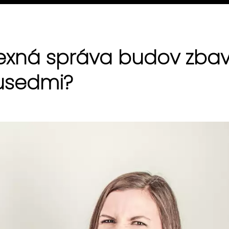
xná správa budov zbav
usedmi?