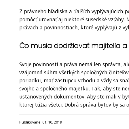
Z právneho hľadiska a ďalších vyplývajúcich 
pomôcť urovnať aj niektoré susedské vzťahy.
právach a povinnostiach, ktoré vyplývajú z v
Čo musia dodržiavať majitelia a
Svoje povinnosti a práva nemá len správca, ale
vzájomná súhra všetkých spoločných činiteľo
poriadku, mať zástupcu vchodu a vždy sa snaž
svojho a spoločného majetku. Tak, aby ste ner
ustanovených dokumentov. Aby ste mali v b
ktorej túžia všetci. Dobrá správa bytov by sa
Publikované: 01. 10. 2019