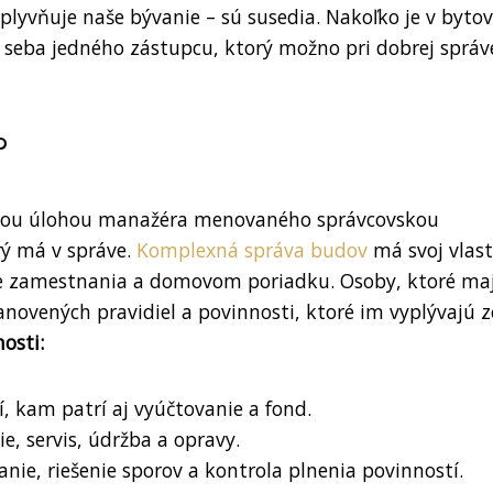
plyvňuje naše bývanie – sú susedia. Nakoľko je v byt
za seba jedného zástupcu, ktorý možno pri dobrej správ
?
nou úlohou manažéra menovaného správcovskou
rý má v správe.
Komplexná správa budov
má svoj vlas
se zamestnania a domovom poriadku. Osoby, ktoré ma
tanovených pravidiel a povinnosti, ktoré im vyplývajú z
osti:
í, kam patrí aj vyúčtovanie a fond.
e, servis, údržba a opravy.
nie, riešenie sporov a kontrola plnenia povinností.