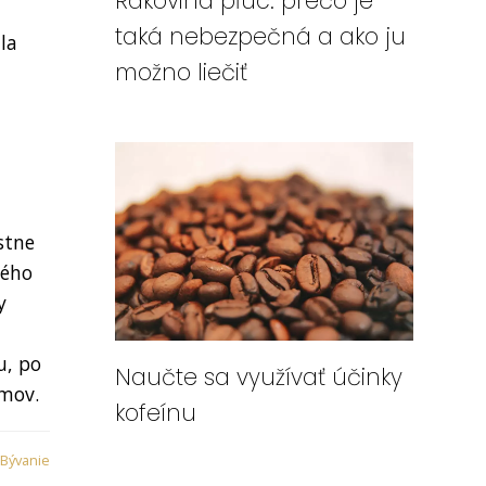
Rakovina pľúc: prečo je
taká nebezpečná a ako ju
la
možno liečiť
stne
vého
y
u, po
Naučte sa využívať účinky
émov.
kofeínu
Bývanie