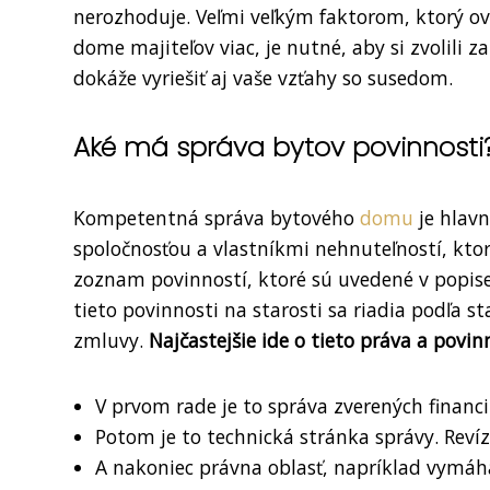
nerozhoduje. Veľmi veľkým faktorom, ktorý ov
dome majiteľov viac, je nutné, aby si zvolili 
dokáže vyriešiť aj vaše vzťahy so susedom.
Aké má správa bytov povinnosti
Kompetentná správa bytového
domu
je hlav
spoločnosťou a vlastníkmi nehnuteľností, kto
zoznam povinností, ktoré sú uvedené v popi
tieto povinnosti na starosti sa riadia podľa s
zmluvy.
Najčastejšie ide o tieto práva a povinn
V prvom rade je to správa zverených financi
Potom je to technická stránka správy. Revízi
A nakoniec právna oblasť, napríklad vymáha