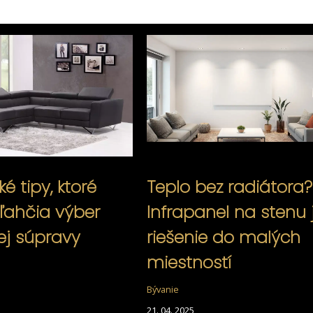
ké tipy, ktoré
Teplo bez radiátora?
ľahčia výber
Infrapanel na stenu 
j súpravy
riešenie do malých
miestností
Bývanie
21. 04. 2025