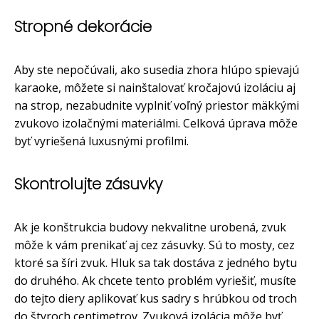
Stropné dekorácie
Aby ste nepočúvali, ako susedia zhora hlúpo spievajú
karaoke, môžete si nainštalovať kročajovú izoláciu aj
na strop, nezabudnite vyplniť voľný priestor mäkkými
zvukovo izolačnými materiálmi. Celková úprava môže
byť vyriešená luxusnými profilmi.
Skontrolujte zásuvky
Ak je konštrukcia budovy nekvalitne urobená, zvuk
môže k vám prenikať aj cez zásuvky. Sú to mosty, cez
ktoré sa šíri zvuk. Hluk sa tak dostáva z jedného bytu
do druhého. Ak chcete tento problém vyriešiť, musíte
do tejto diery aplikovať kus sadry s hrúbkou od troch
do štyroch centimetrov. Zvuková izolácia môže byť