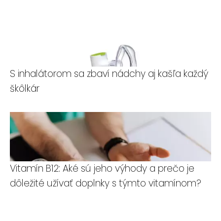
S inhalátorom sa zbaví nádchy aj kašľa každý
škôlkár
Vitamín B12: Aké sú jeho výhody a prečo je
dôležité užívať doplnky s týmto vitamínom?