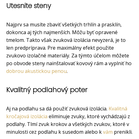
Utesnite steny
Najprv sa musíte zbaviť všetkých trhlín a prasklín,
dokonca aj tých najmenších. Môžu byť opravené
tmelom. Takto však zvuková izolácia nevyzerá, je to
len predpríprava. Pre maximálny efekt použite
zvukovo izolačné materiály. Za týmto účelom môžete
po obvode steny nainštalovať kovový rám a vyplniť ho
dobrou akustickou penou
.
Kvalitný podlahový poter
Aj na podlahu sa dá použiť zvuková izolácia.
Kvalitná
kročajová izolácia
eliminuje zvuky, ktoré vychádzajú z
podlahy. Tlmí zvuk krokov a všetkých zvukov, ktoré v
minulosti cez podlahu k susedom alebo k
vám
prenikli.