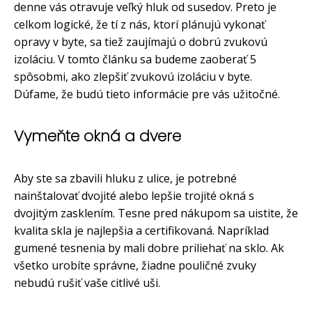
denne vás otravuje veľký hluk od susedov. Preto je
celkom logické, že tí z nás, ktorí plánujú vykonať
opravy v byte, sa tiež zaujímajú o dobrú zvukovú
izoláciu. V tomto článku sa budeme zaoberať 5
spôsobmi, ako zlepšiť zvukovú izoláciu v byte.
Dúfame, že budú tieto informácie pre vás užitočné.
Vymeňte okná a dvere
Aby ste sa zbavili hluku z ulice, je potrebné
nainštalovať dvojité alebo lepšie trojité okná s
dvojitým zasklením. Tesne pred nákupom sa uistite, že
kvalita skla je najlepšia a certifikovaná. Napríklad
gumené tesnenia by mali dobre priliehať na sklo. Ak
všetko urobíte správne, žiadne pouličné zvuky
nebudú rušiť vaše citlivé uši.