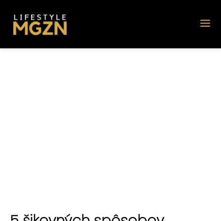
5 šikovných spôsobov