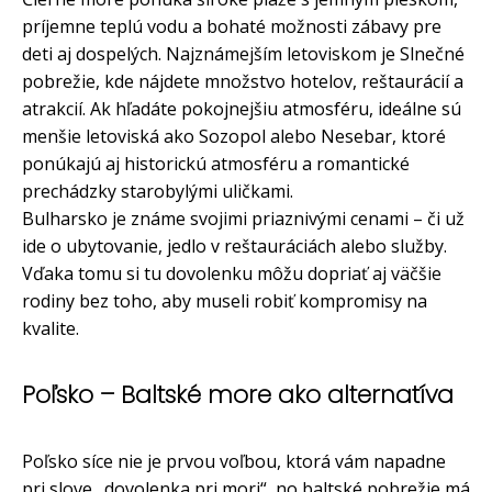
príjemne teplú vodu a bohaté možnosti zábavy pre
deti aj dospelých. Najznámejším letoviskom je Slnečné
pobrežie, kde nájdete množstvo hotelov, reštaurácií a
atrakcií. Ak hľadáte pokojnejšiu atmosféru, ideálne sú
menšie letoviská ako Sozopol alebo Nesebar, ktoré
ponúkajú aj historickú atmosféru a romantické
prechádzky starobylými uličkami.
Bulharsko je známe svojimi priaznivými cenami – či už
ide o ubytovanie, jedlo v reštauráciách alebo služby.
Vďaka tomu si tu dovolenku môžu dopriať aj väčšie
rodiny bez toho, aby museli robiť kompromisy na
kvalite.
Poľsko – Baltské more ako alternatíva
Poľsko síce nie je prvou voľbou, ktorá vám napadne
pri slove „dovolenka pri mori“, no baltské pobrežie má