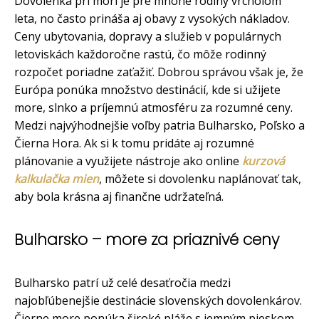
Dovolenka pri mori je pre mnohé rodiny vrcholom
leta, no často prináša aj obavy z vysokých nákladov.
Ceny ubytovania, dopravy a služieb v populárnych
letoviskách každoročne rastú, čo môže rodinný
rozpočet poriadne zaťažiť. Dobrou správou však je, že
Európa ponúka množstvo destinácií, kde si užijete
more, slnko a príjemnú atmosféru za rozumné ceny.
Medzi najvýhodnejšie voľby patria Bulharsko, Poľsko a
Čierna Hora. Ak si k tomu pridáte aj rozumné
plánovanie a využijete nástroje ako online
kurzová
kalkulačka mien
, môžete si dovolenku naplánovať tak,
aby bola krásna aj finančne udržateľná.
Bulharsko – more za priaznivé ceny
Bulharsko patrí už celé desaťročia medzi
najobľúbenejšie destinácie slovenských dovolenkárov.
Čierne more ponúka široké pláže s jemným pieskom,