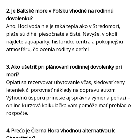
2. Je Baltské more v Poľsku vhodné na rodinnú
dovolenku?
Áno. Hoci voda nie je taká teplá ako v Stredomorí,
pláže sú dlhé, piesočnaté a čisté. Navyše, v okolí
nájdete aquaparky, historické centrá a pokojnejšiu
atmosféru, čo ocenia rodiny s deťmi.
3. Ako ušetriť pri plánovaní rodinnej dovolenky pri
mori?
Oplatí sa rezervovať ubytovanie včas, sledovať ceny
leteniek či porovnať náklady na dopravu autom.
Výhodnú úsporu prinesie aj správna výmena peňazí –
online kurzová kalkulačka vám pomôže mať prehľad o
rozpočte.
4. Prečo je Čierna Hora vhodnou alternatívou k