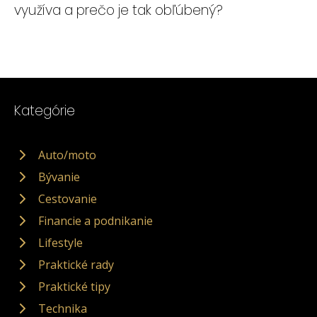
využíva a prečo je tak obľúbený?
Kategórie
Auto/moto
Bývanie
Cestovanie
Financie a podnikanie
Lifestyle
Praktické rady
Praktické tipy
Technika