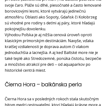
svoje čaro. Pláže sú dlhé, piesočnaté a často lemované
borovicovými lesmi, ktoré vytvárajú jedinečnú
atmosféru. Oblasti ako Sopoty, Gdaňsk či Kołobrzeg
sú vhodné pre rodiny s deťmi aj páry, ktoré hľadajú
pokojnejšiu dovolenku.
Výhodou Poľska je aj nižšia cenová úroveň oproti
klasickým prímorským destináciám. Navyše, vďaka
kratšej vzdialenosti je doprava autom či vlakom
jednoduchšia a lacnejšia. A aj keď Baltské more nie je
také teplé ako Stredozemné, ponúka čistotu, bezpečie
a množstvo atrakcií pre deti – od aquaparkov po
historické centrá miest.
Čierna Hora – balkánska perla
Čierna Hora sa v posledných rokoch stala skutočným
hitom medzi cestovateľmi, ktorí hľadajú krásne more a