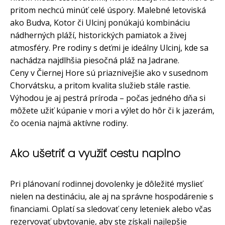
pritom nechcú minúť celé úspory. Malebné letoviská
ako Budva, Kotor či Ulcinj ponúkajú kombináciu
nádherných pláží, historických pamiatok a živej
atmosféry. Pre rodiny s deťmi je ideálny Ulcinj, kde sa
nachádza najdlhšia piesočná pláž na Jadrane.
Ceny v Čiernej Hore sú priaznivejšie ako v susednom
Chorvátsku, a pritom kvalita služieb stále rastie.
Výhodou je aj pestrá príroda – počas jedného dňa si
môžete užiť kúpanie v mori a výlet do hôr či k jazerám,
čo ocenia najmä aktívne rodiny.
Ako ušetriť a využiť cestu naplno
Pri plánovaní rodinnej dovolenky je dôležité myslieť
nielen na destináciu, ale aj na správne hospodárenie s
financiami. Oplatí sa sledovať ceny leteniek alebo včas
rezervovať ubytovanie, aby ste získali najlepšie