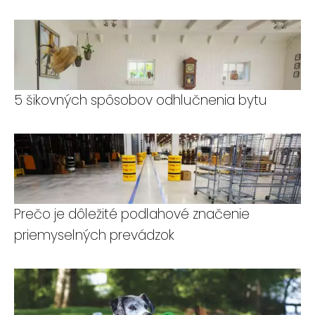
5 šikovných spôsobov odhlučnenia bytu
Prečo je dôležité podlahové značenie
priemyselných prevádzok