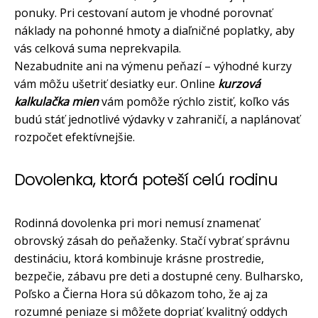
ponuky. Pri cestovaní autom je vhodné porovnať
náklady na pohonné hmoty a diaľničné poplatky, aby
vás celková suma neprekvapila.
Nezabudnite ani na výmenu peňazí – výhodné kurzy
vám môžu ušetriť desiatky eur. Online
kurzová
kalkulačka mien
vám pomôže rýchlo zistiť, koľko vás
budú stáť jednotlivé výdavky v zahraničí, a naplánovať
rozpočet efektívnejšie.
Dovolenka, ktorá poteší celú rodinu
Rodinná dovolenka pri mori nemusí znamenať
obrovský zásah do peňaženky. Stačí vybrať správnu
destináciu, ktorá kombinuje krásne prostredie,
bezpečie, zábavu pre deti a dostupné ceny. Bulharsko,
Poľsko a Čierna Hora sú dôkazom toho, že aj za
rozumné peniaze si môžete dopriať kvalitný oddych