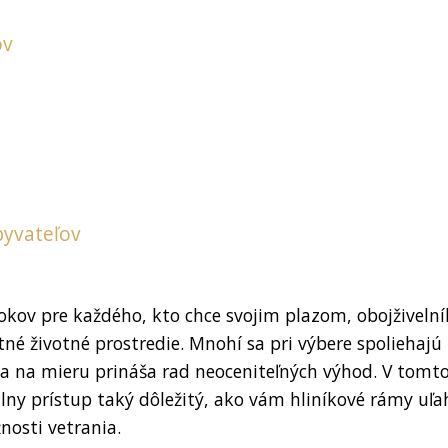
ov
byvateľov
rokov pre každého, kto chce svojim plazom, obojživeln
tné životné prostredie. Mnohí sa pri výbere spoliehajú
ria na mieru prináša rad neoceniteľných výhod. V tomt
lny prístup taký dôležitý, ako vám hliníkové rámy uľa
nosti vetrania.