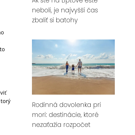
Ak ste na Liptove ešte
neboli, je najvyšší čas
zbaliť si batohy
ho
,
to
viť
ktorý
Rodinná dovolenka pri
mori: destinácie, ktoré
nezaťažia rozpočet