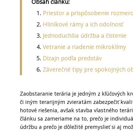
Obsah článku:
Priestor a prispôsobenie rozmer
Hliníkové rámy a ich odolnosť
Jednoduchšia údržba a čistenie
Vetranie a riadenie mikroklímy
Dizajn podľa predstáv
Záverečné tipy pre spokojných o
Zaobstaranie terária je jedným z kľúčových k
či iným terarijným zvieratám zabezpečiť kvali
hotové riešenia, avšak stavba vlastného terá
článku sa zameriame na to, prečo je individuá
údržbu a prečo je dôležité premyslieť si aj mož