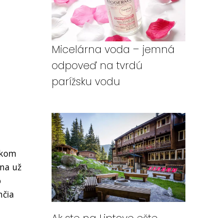
Micelárna voda – jemná
odpoveď na tvrdú
parížsku vodu
íkom
 na už
o
hčia