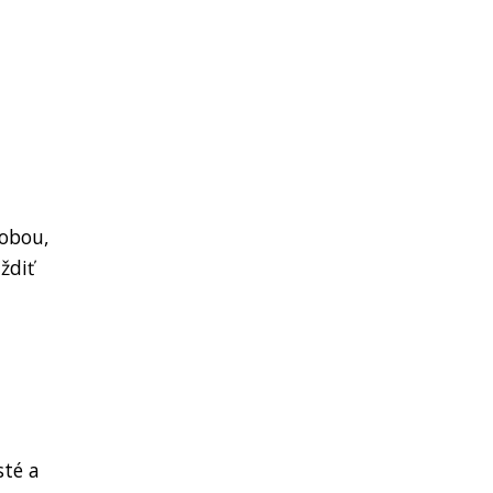
lobou,
ždiť
sté a