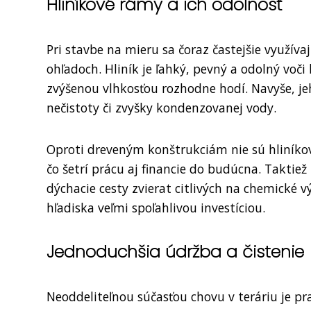
Hliníkové rámy a ich odolnosť
Pri stavbe na mieru sa čoraz častejšie využíva
ohľadoch. Hliník je ľahký, pevný a odolný voči
zvýšenou vlhkosťou rozhodne hodí. Navyše, jeh
nečistoty či zvyšky kondenzovanej vody.
Oproti dreveným konštrukciám nie sú hliníkov
čo šetrí prácu aj financie do budúcna. Taktiež
dýchacie cesty zvierat citlivých na chemické v
hľadiska veľmi spoľahlivou investíciou.
Jednoduchšia údržba a čistenie
Neoddeliteľnou súčasťou chovu v teráriu je pra