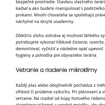
bezpečné prostredie. Stavbou vlastného terári
kadiaľ a ako budete manipulovať s podstielk
prvkami. Mnohí chovatelia sa spoliehajú práve
náchylné na skryté usadeniny.
Dôležitú úlohu zohráva aj možnosť ľahkého vyň
potrebujete vykonať hĺbkové čistenie, ocenít
demontovať, vyčistiť a následne opäť upevniť
hygieny a pohodlia pre obyvateľov terária.
Vetranie a riadenie mikroklímy
Každý plaz alebo obojživelník pochádza z iné
vlhkosť či prúdenie vzduchu. Pri plánovaní a 
vetranie. Na rozdiel od kúpy hotového riešen
skombinovať horné a spodné mriežky, aby do