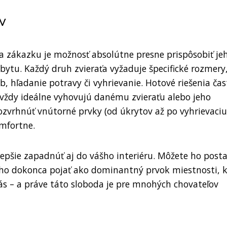
v
na zákazku je možnosť absolútne presne prispôsobiť je
bytu. Každý druh zvieraťa vyžaduje špecifické rozmery
 hľadanie potravy či vyhrievanie. Hotové riešenia čas
 vždy ideálne vyhovujú danému zvieraťu alebo jeho
ozvrhnúť vnútorné prvky (od úkrytov až po vyhrievaciu
omfortne.
pšie zapadnúť aj do vášho interiéru. Môžete ho posta
 ho dokonca pojať ako dominantný prvok miestnosti, 
ás – a práve táto sloboda je pre mnohých chovateľov