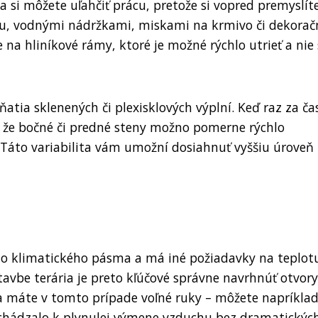
a si môžete uľahčiť prácu, pretože si vopred premyslíte
ou, vodnými nádržkami, miskami na krmivo či dekora
 na hliníkové rámy, ktoré je možné rýchlo utrieť a nie
atia sklenených či plexisklových výplní. Keď raz za ča
e, že bočné či predné steny možno pomerne rýchlo
. Táto variabilita vám umožní dosiahnuť vyššiu úroveň
ho klimatického pásma a má iné požiadavky na teplot
stavbe terária je preto kľúčové správne navrhnúť otvor
ia máte v tomto prípade voľné ruky – môžete napríkla
chádzalo k plynulej výmene vzduchu bez dramatickýc