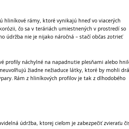
jú hliníkové rámy, ktoré vynikajú hneď vo viacerých
 korózii, čo sa v teráriách umiestnených v prostredí so
o údržba nie je nijako náročná – stačí občas zotrieť
é profily náchylné na napadnutie plesňami alebo hni
 neuvoľňujú žiadne nežiaduce látky, ktoré by mohli drá
ýpary. Rám z hliníkových profilov je tak z dlhodobého
videlná údržba, ktorej cieľom je zabezpečiť zvieraťu či