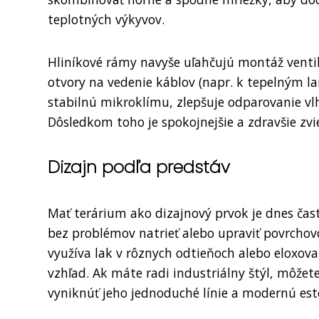
teplotných výkyvov.
Hliníkové rámy navyše uľahčujú montáž venti
otvory na vedenie káblov (napr. k tepelným
stabilnú mikroklímu, zlepšuje odparovanie vl
Dôsledkom toho je spokojnejšie a zdravšie zvi
Dizajn podľa predstáv
Mať terárium ako dizajnový prvok je dnes čast
bez problémov natrieť alebo upraviť povrchovo
využíva lak v rôznych odtieňoch alebo eloxov
vzhľad. Ak máte radi industriálny štýl, môžet
vyniknúť jeho jednoduché línie a modernú est