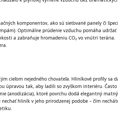
lačných komponentov, ako sú sieťované panely či špec
 lampám). Optimálne prúdenie vzduchu pomáha udržať
hkosti a zabraňuje hromadeniu CO₂ vo vnútri terária.
era.
ým cieľom nejedného chovateľa. Hliníkové profily sa d
u úpravou tak, aby ladili so zvyškom interiéru. Často
anie (anodizácia), ktoré povrchu dodá elegantný matný
e nechať hliník v jeho prirodzenej podobe – čím nechát
etiku.