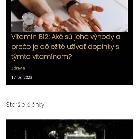
Vitamín B12: Aké sú jeho výhody a
prečo je dôležité užívať doplnky s
týmto vitamínom?
Zdravie
17. 03. 2023
Staršie články