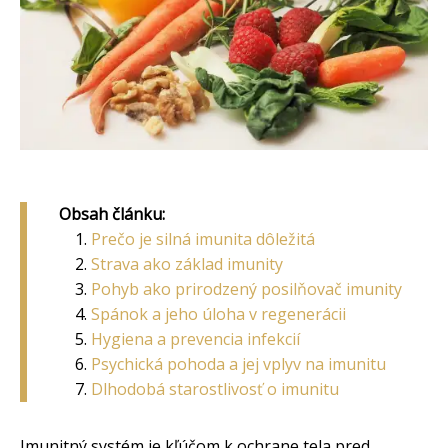
Obsah článku:
Prečo je silná imunita dôležitá
Strava ako základ imunity
Pohyb ako prirodzený posilňovač imunity
Spánok a jeho úloha v regenerácii
Hygiena a prevencia infekcií
Psychická pohoda a jej vplyv na imunitu
Dlhodobá starostlivosť o imunitu
Imunitný systém je kľúčom k ochrane tela pred