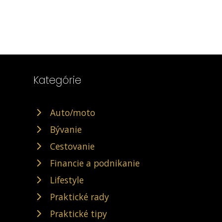
Kategórie
Auto/moto
Bývanie
Cestovanie
Financie a podnikanie
Lifestyle
Praktické rady
Praktické tipy