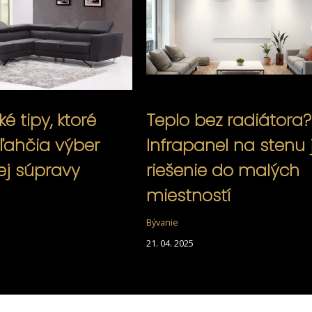
ké tipy, ktoré
Teplo bez radiátora?
ľahčia výber
Infrapanel na stenu 
j súpravy
riešenie do malých
miestností
Bývanie
21. 04. 2025