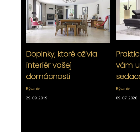
Doplnky, ktoré oživia
Praktic
interiér vašej
vám u
domácnosti
sedace
Bývanie
Bývanie
29. 09. 2019
09. 07. 2020