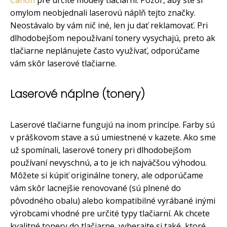
Canon
pre určité modely tlačiarní. Pozor, aby ste si
omylom neobjednali laserovú náplň tejto značky.
Neostávalo by vám nič iné, len ju dať reklamovať. Pri
dlhodobejšom nepoužívaní tonery vysychajú, preto ak
tlačiarne neplánujete často využívať, odporúčame
vám skôr laserové tlačiarne.
Laserové náplne (tonery)
Laserové tlačiarne fungujú na inom princípe. Farby sú
v práškovom stave a sú umiestnené v kazete. Ako sme
už spomínali, laserové tonery pri dlhodobejšom
používaní nevyschnú, a to je ich najväčšou výhodou.
Môžete si kúpiť originálne tonery, ale odporúčame
vám skôr lacnejšie renovované (sú plnené do
pôvodného obalu) alebo kompatibilné vyrábané inými
výrobcami vhodné pre určité typy tlačiarní. Ak chcete
kvalitné tonery do tlačiarne, vyberajte si také, ktoré