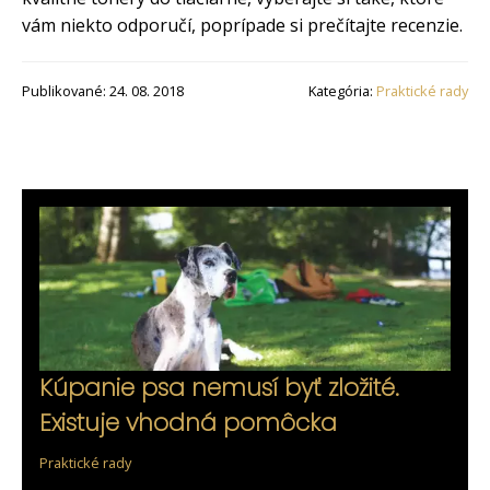
vám niekto odporučí, poprípade si prečítajte recenzie.
Publikované: 24. 08. 2018
Kategória:
Praktické rady
Kúpanie psa nemusí byť zložité.
Existuje vhodná pomôcka
Praktické rady