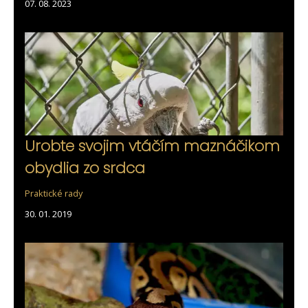
07. 08. 2023
Urobte svojim vtáčím maznáčikom
obydlia zo srdca
Praktické rady
30. 01. 2019