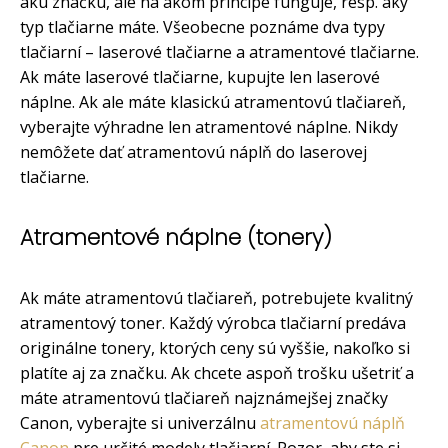
akú značku, ale na akom princípe funguje, resp. aký
typ tlačiarne máte. Všeobecne poznáme dva typy
tlačiarní – laserové tlačiarne a atramentové tlačiarne.
Ak máte laserové tlačiarne, kupujte len laserové
náplne. Ak ale máte klasickú atramentovú tlačiareň,
vyberajte výhradne len atramentové náplne. Nikdy
nemôžete dať atramentovú náplň do laserovej
tlačiarne.
Atramentové náplne (tonery)
Ak máte atramentovú tlačiareň, potrebujete kvalitný
atramentový toner. Každý výrobca tlačiarní predáva
originálne tonery, ktorých ceny sú vyššie, nakoľko si
platíte aj za značku. Ak chcete aspoň trošku ušetriť a
máte atramentovú tlačiareň najznámejšej značky
Canon, vyberajte si univerzálnu
atramentovú náplň