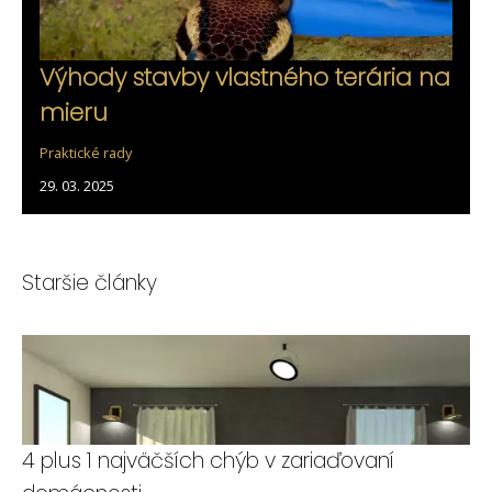
Výhody stavby vlastného terária na
mieru
Praktické rady
29. 03. 2025
Staršie články
4 plus 1 najväčších chýb v zariaďovaní