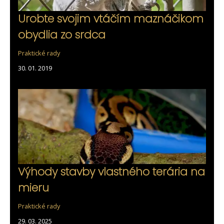
Urobte svojim vtáčím maznáčikom
obydlia zo srdca
Praktické rady
30. 01. 2019
Výhody stavby vlastného terária na
mieru
Praktické rady
29. 03. 2025