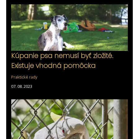
Kúpanie psa nemusí byť zložité.
Existuje vhodná pomôcka
Praktické rady
07. 08. 2023