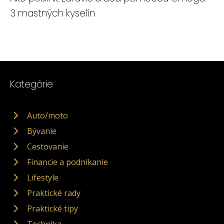
3 mastných kyselín
Kategórie
Auto/moto
Bývanie
Cestovanie
Financie a podnikanie
Lifestyle
Praktické rady
Praktické tipy
Technika