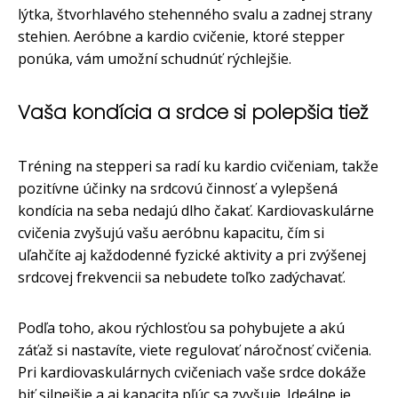
lýtka, štvorhlavého stehenného svalu a zadnej strany
stehien. Aeróbne a kardio cvičenie, ktoré stepper
ponúka, vám umožní schudnúť rýchlejšie.
Vaša kondícia a srdce si polepšia tiež
Tréning na stepperi sa radí ku kardio cvičeniam, takže
pozitívne účinky na srdcovú činnosť a vylepšená
kondícia na seba nedajú dlho čakať. Kardiovaskulárne
cvičenia zvyšujú vašu aeróbnu kapacitu, čím si
uľahčíte aj každodenné fyzické aktivity a pri zvýšenej
srdcovej frekvencii sa nebudete toľko zadýchavať.
Podľa toho, akou rýchlosťou sa pohybujete a akú
záťaž si nastavíte, viete regulovať náročnosť cvičenia.
Pri kardiovaskulárnych cvičeniach vaše srdce dokáže
biť silnejšie a aj kapacita pľúc sa zvyšuje. Ideálne je