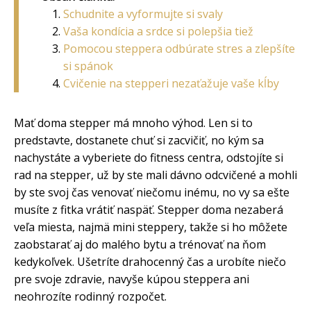
Schudnite a vyformujte si svaly
Vaša kondícia a srdce si polepšia tiež
Pomocou steppera odbúrate stres a zlepšíte
si spánok
Cvičenie na stepperi nezaťažuje vaše kĺby
Mať doma stepper má mnoho výhod. Len si to
predstavte, dostanete chuť si zacvičiť, no kým sa
nachystáte a vyberiete do fitness centra, odstojíte si
rad na stepper, už by ste mali dávno odcvičené a mohli
by ste svoj čas venovať niečomu inému, no vy sa ešte
musíte z fitka vrátiť naspäť. Stepper doma nezaberá
veľa miesta, najmä mini steppery, takže si ho môžete
zaobstarať aj do malého bytu a trénovať na ňom
kedykoľvek. Ušetríte drahocenný čas a urobíte niečo
pre svoje zdravie, navyše kúpou steppera ani
neohrozíte rodinný rozpočet.