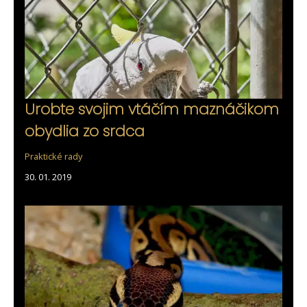
Urobte svojim vtáčím maznáčikom
obydlia zo srdca
Praktické rady
30. 01. 2019