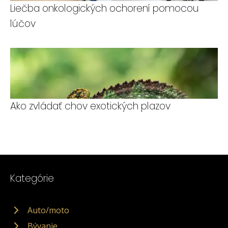
Liečba onkologických ochorení pomocou
lúčov
Ako zvládať chov exotických plazov
Kategórie
Auto/moto
Bývanie