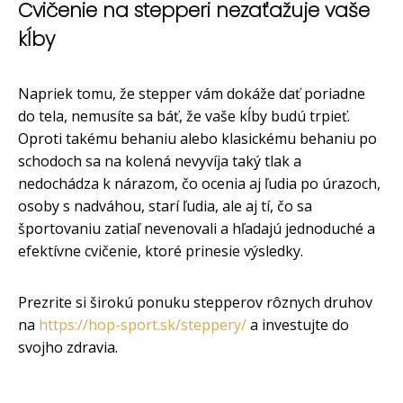
Cvičenie na stepperi nezaťažuje vaše
kĺby
Napriek tomu, že stepper vám dokáže dať poriadne
do tela, nemusíte sa báť, že vaše kĺby budú trpieť.
Oproti takému behaniu alebo klasickému behaniu po
schodoch sa na kolená nevyvíja taký tlak a
nedochádza k nárazom, čo ocenia aj ľudia po úrazoch,
osoby s nadváhou, starí ľudia, ale aj tí, čo sa
športovaniu zatiaľ nevenovali a hľadajú jednoduché a
efektívne cvičenie, ktoré prinesie výsledky.
Prezrite si širokú ponuku stepperov rôznych druhov
na
https://hop-sport.sk/steppery/
a investujte do
svojho zdravia.