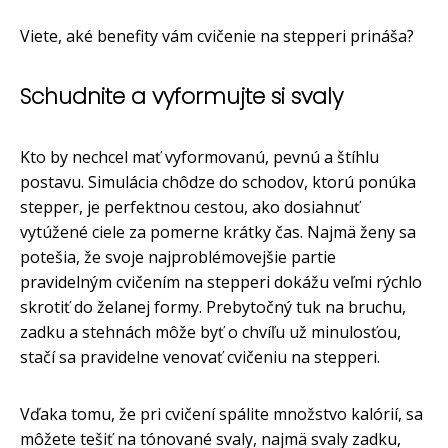
Viete, aké benefity vám cvičenie na stepperi prináša?
Schudnite a vyformujte si svaly
Kto by nechcel mať vyformovanú, pevnú a štíhlu
postavu. Simulácia chôdze do schodov, ktorú ponúka
stepper, je perfektnou cestou, ako dosiahnuť
vytúžené ciele za pomerne krátky čas. Najmä ženy sa
potešia, že svoje najproblémovejšie partie
pravidelným cvičením na stepperi dokážu veľmi rýchlo
skrotiť do želanej formy. Prebytočný tuk na bruchu,
zadku a stehnách môže byť o chvíľu už minulosťou,
stačí sa pravidelne venovať cvičeniu na stepperi.
Vďaka tomu, že pri cvičení spálite množstvo kalórií, sa
môžete tešiť na tónované svaly, najmä svaly zadku,