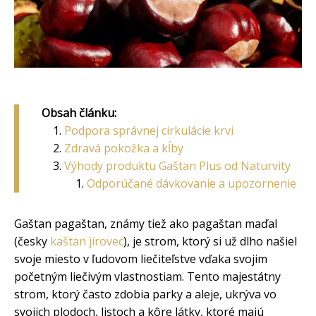
Obsah článku:
Podpora správnej cirkulácie krvi
Zdravá pokožka a kĺby
Výhody produktu Gaštan Plus od Naturvity
Odporúčané dávkovanie a upozornenie
Gaštan pagaštan, známy tiež ako pagaštan maďal
(česky
kaštan jírovec
), je strom, ktorý si už dlho našiel
svoje miesto v ľudovom liečiteľstve vďaka svojim
početným liečivým vlastnostiam. Tento majestátny
strom, ktorý často zdobia parky a aleje, ukrýva vo
svojich plodoch, listoch a kôre látky, ktoré majú