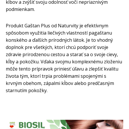
kĺbov a zvýšiť svoju odolnosť voči nepriaznivým
podmienkam.
Produkt Gaštan Plus od Naturvity je efektívnym
spôsobom využitia liečivých vlastností pagaštanu
konského a ďalších prírodných látok. Je to vhodný
doplnok pre všetkých, ktorí chcú podporiť svoje
zdravie prirodzenou cestou a starať sa o svoje cievy,
kĺby a pokožku. Vďaka svojmu komplexnému zloženiu
môže tento prípravok priniesť úľavu a zlepšiť kvalitu
života tým, ktorí trpia problémami spojenými s
krvným obehom, zápalmi kĺbov alebo predčasným
starnutím pokožky.