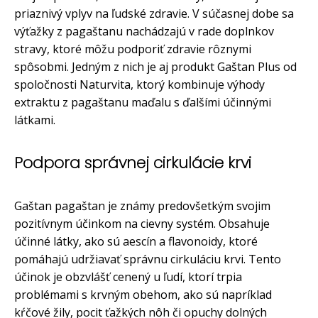
priaznivý vplyv na ľudské zdravie. V súčasnej dobe sa
výťažky z pagaštanu nachádzajú v rade doplnkov
stravy, ktoré môžu podporiť zdravie rôznymi
spôsobmi. Jedným z nich je aj produkt Gaštan Plus od
spoločnosti Naturvita, ktorý kombinuje výhody
extraktu z pagaštanu maďalu s ďalšími účinnými
látkami.
Podpora správnej cirkulácie krvi
Gaštan pagaštan je známy predovšetkým svojim
pozitívnym účinkom na cievny systém. Obsahuje
účinné látky, ako sú aescín a flavonoidy, ktoré
pomáhajú udržiavať správnu cirkuláciu krvi. Tento
účinok je obzvlášť cenený u ľudí, ktorí trpia
problémami s krvným obehom, ako sú napríklad
kŕčové žily, pocit ťažkých nôh či opuchy dolných