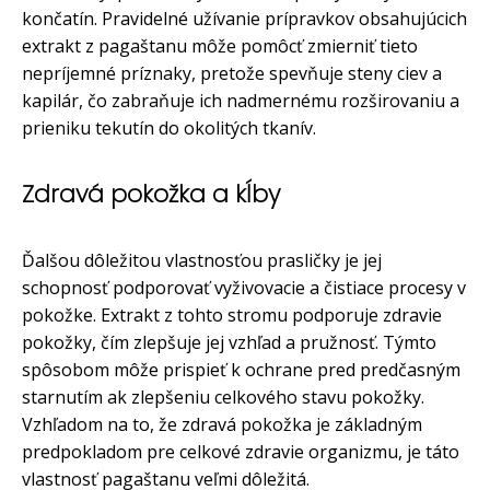
končatín. Pravidelné užívanie prípravkov obsahujúcich
extrakt z pagaštanu môže pomôcť zmierniť tieto
nepríjemné príznaky, pretože spevňuje steny ciev a
kapilár, čo zabraňuje ich nadmernému rozširovaniu a
prieniku tekutín do okolitých tkanív.
Zdravá pokožka a kĺby
Ďalšou dôležitou vlastnosťou prasličky je jej
schopnosť podporovať vyživovacie a čistiace procesy v
pokožke. Extrakt z tohto stromu podporuje zdravie
pokožky, čím zlepšuje jej vzhľad a pružnosť. Týmto
spôsobom môže prispieť k ochrane pred predčasným
starnutím ak zlepšeniu celkového stavu pokožky.
Vzhľadom na to, že zdravá pokožka je základným
predpokladom pre celkové zdravie organizmu, je táto
vlastnosť pagaštanu veľmi dôležitá.