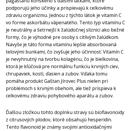
pagaštanu konského s ďalšími látkami, ktoré
podporujú jeho účinky a prispievajú k celkovému
zdraviu organizmu. Jednou z týchto látok je vitamín C
vo forme askorbátu vápenatého. Tento typ vitamínu C
je neutrálny a šetrnejší k žalúdočnej sliznici ako bežné
formy, čo je výhodné pre osoby s citlivým žalúdkom.
Navyše je táto forma vitamínu lepšie absorbovaná
telovými bunkami, čo zvyšuje jeho účinnosť. Vitamín C
je nevyhnutný na tvorbu kolagénu, čo je bielkovina,
ktorá je kľúčová pre normálnu funkciu krvných ciev,
chrupaviek, kostí, ďasien a zubov. Vďaka tomu
pomáha produkt Gaštan Jírovec Plus nielen pri
problémoch s krvným obehom, ale tiež prispieva k
celkovému zdraviu pohybového aparátu a zubov.
Ďalšou zložkou tohto doplnku stravy sú bioflavonoidy
z citrusových plodov, ktoré obsahujú hesperidín.
Tento flavonoid je známy svojimi antioxidačnými