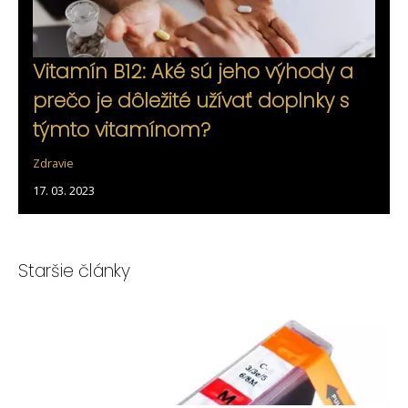
Vitamín B12: Aké sú jeho výhody a
prečo je dôležité užívať doplnky s
týmto vitamínom?
Zdravie
17. 03. 2023
Staršie články