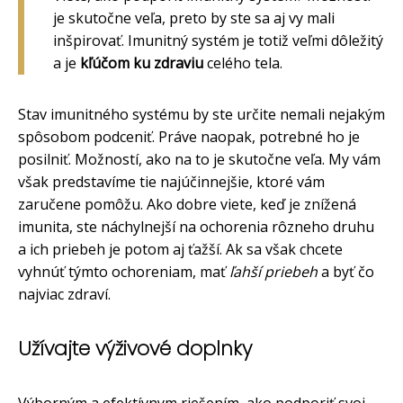
je skutočne veľa, preto by ste sa aj vy mali
inšpirovať. Imunitný systém je totiž veľmi dôležitý
a je
kľúčom ku zdraviu
celého tela.
Stav imunitného systému by ste určite nemali nejakým
spôsobom podceniť. Práve naopak, potrebné ho je
posilniť. Možností, ako na to je skutočne veľa. My vám
však predstavíme tie najúčinnejšie, ktoré vám
zaručene pomôžu. Ako dobre viete, keď je znížená
imunita, ste náchylnejší na ochorenia rôzneho druhu
a ich priebeh je potom aj ťažší. Ak sa však chcete
vyhnúť týmto ochoreniam, mať
ľahší priebeh
a byť čo
najviac zdraví.
Užívajte výživové doplnky
Výborným a efektívnym riešením, ako podporiť svoj