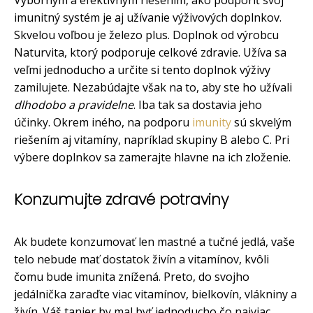
imunitný systém je aj užívanie výživových doplnkov.
Skvelou voľbou je železo plus. Doplnok od výrobcu
Naturvita, ktorý podporuje celkové zdravie. Užíva sa
veľmi jednoducho a určite si tento doplnok výživy
zamilujete. Nezabúdajte však na to, aby ste ho užívali
dlhodobo a pravidelne
. Iba tak sa dostavia jeho
účinky. Okrem iného, na podporu
imunity
sú skvelým
riešením aj vitamíny, napríklad skupiny B alebo C. Pri
výbere doplnkov sa zamerajte hlavne na ich zloženie.
Konzumujte zdravé potraviny
Ak budete konzumovať len mastné a tučné jedlá, vaše
telo nebude mať dostatok živín a vitamínov, kvôli
čomu bude imunita znížená. Preto, do svojho
jedálnička zaraďte viac vitamínov, bielkovín, vlákniny a
živín. Váš tanier by mal byť jednoducho čo najviac