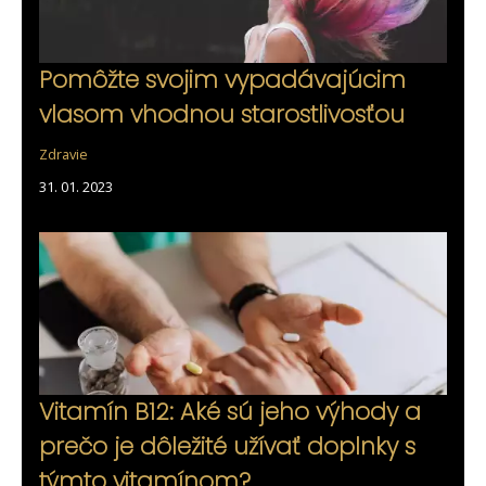
Pomôžte svojim vypadávajúcim
vlasom vhodnou starostlivosťou
Zdravie
31. 01. 2023
Vitamín B12: Aké sú jeho výhody a
prečo je dôležité užívať doplnky s
týmto vitamínom?