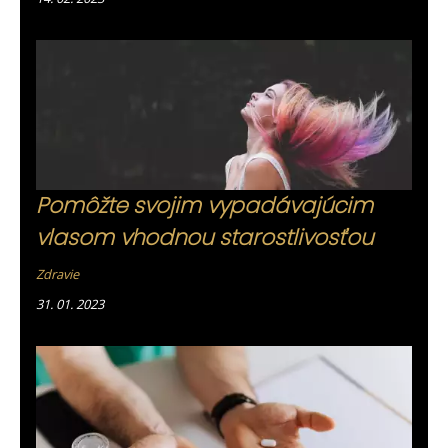
Pomôžte svojim vypadávajúcim
vlasom vhodnou starostlivosťou
Zdravie
31. 01. 2023