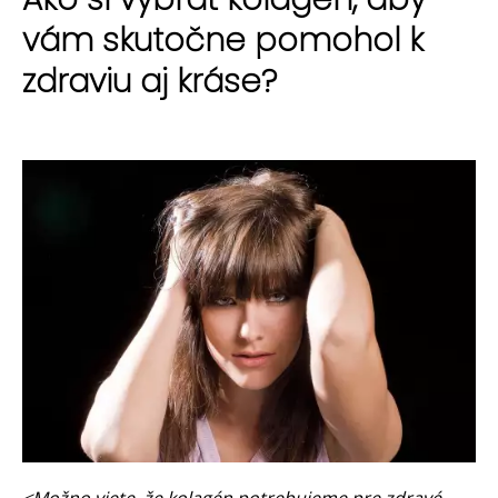
vám skutočne pomohol k
zdraviu aj kráse?
<
Možno viete, že
kolagén potrebujeme pre zdravé