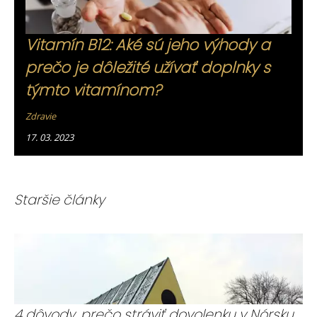
Vitamín B12: Aké sú jeho výhody a
prečo je dôležité užívať doplnky s
týmto vitamínom?
Zdravie
17. 03. 2023
Staršie články
4 dôvody, prečo stráviť dovolenku v Nórsku