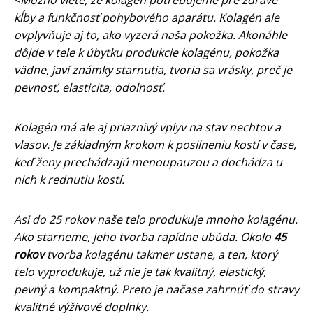
kĺby a funkčnosť pohybového aparátu
. Kolagén ale
ovplyvňuje aj to, ako vyzerá naša pokožka. Akonáhle
dôjde v tele k úbytku produkcie kolagénu,
pokožka
vädne, javí známky starnutia, tvoria sa vrásky, preč je
pevnosť, elasticita, odolnosť
.
Kolagén má ale aj priaznivý vplyv na stav nechtov a
vlasov. Je základným krokom k posilneniu kostí v čase,
keď ženy prechádzajú menoupauzou a dochádza u
nich k rednutiu kostí.
Asi do 25 rokov naše telo produkuje mnoho kolagénu.
Ako starneme, jeho tvorba rapídne ubúda. Okolo
45
rokov
tvorba kolagénu takmer ustane, a ten, ktorý
telo vyprodukuje, už nie je tak kvalitný, elastický,
pevný a kompaktný. Preto je načase zahrnúť do stravy
kvalitné výživové doplnky
.