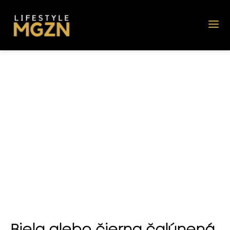
Biela alebo čierna čalúnená