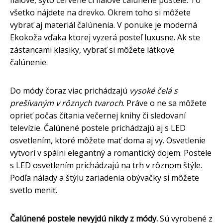
všetko nájdete na drevko. Okrem toho si môžete
vybrať aj materiál čalúnenia. V ponuke je moderná
Ekokoža vďaka ktorej vyzerá posteľ luxusne. Ak ste
zástancami klasiky, vybrať si môžete látkové
čalúnenie.
Do módy čoraz viac prichádzajú
vysoké čelá s
prešívaným v rôznych tvaroch
. Práve o ne sa môžete
oprieť počas čítania večernej knihy či sledovaní
televízie. Čalúnené postele prichádzajú aj s LED
osvetlením, ktoré môžete mať doma aj vy. Osvetlenie
vytvorí v spálni elegantný a romantický dojem. Postele
s LED osvetlením prichádzajú na trh v rôznom štýle.
Podľa nálady a štýlu zariadenia obývačky si môžete
svetlo meniť.
Čalúnené postele nevyjdú nikdy z módy.
Sú vyrobené z