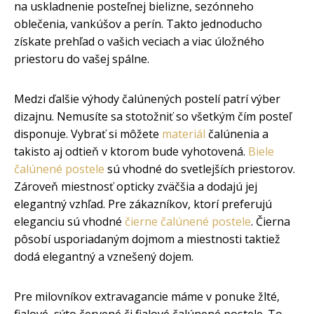
na uskladnenie posteľnej bielizne, sezónneho
oblečenia, vankúšov a perín. Takto jednoducho
získate prehľad o vašich veciach a viac úložného
priestoru do vašej spálne.
Medzi ďalšie výhody čalúnených postelí patrí výber
dizajnu. Nemusíte sa stotožniť so všetkým čím posteľ
disponuje. Vybrať si môžete
materiál
čalúnenia a
takisto aj odtieň v ktorom bude vyhotovená.
Biele
čalúnené postele
sú vhodné do svetlejších priestorov.
Zároveň miestnosť opticky zväčšia a dodajú jej
elegantný vzhľad. Pre zákazníkov, ktorí preferujú
eleganciu sú vhodné
čierne čalúnené postele
. Čierna
pôsobí usporiadaným dojmom a miestnosti taktiež
dodá elegantný a vznešený dojem.
Pre milovníkov extravagancie máme v ponuke žlté,
fialové, sýto červené či fialové čalúnené postele. To