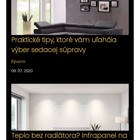
Praktické tipy, ktoré vám uľahčia
výber sedacej súpravy
Bývanie
09. 07. 2020
Teplo bez radiátora? Infrapanel na