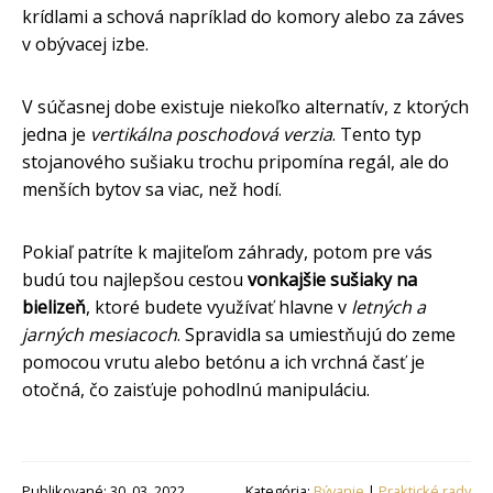
krídlami a schová napríklad do komory alebo za záves
v obývacej izbe.
V súčasnej dobe existuje niekoľko alternatív, z ktorých
jedna je
vertikálna poschodová verzia
. Tento typ
stojanového sušiaku trochu pripomína regál, ale do
menších bytov sa viac, než hodí.
Pokiaľ patríte k majiteľom záhrady, potom pre vás
budú tou najlepšou cestou
vonkajšie sušiaky na
bielizeň
, ktoré budete využívať hlavne v
letných a
jarných mesiacoch
. Spravidla sa umiestňujú do zeme
pomocou vrutu alebo betónu a ich vrchná časť je
otočná, čo zaisťuje pohodlnú manipuláciu.
Publikované: 30. 03. 2022
Kategória:
Bývanie
|
Praktické rady