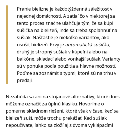
Pranie bielizne je každotýždenná záležitosť v
nejednej domácnosti. A zatiaľ čo v niektorej sa
tento proces značne uľahčuje tým, že sa kúpi
sušička na bielizeň, inde sa treba spoľahnúť na
sušiak. Našťastie je niekoľko variantov, ako
usušiť bielizeň. Prvý je
automatická sušička
,
druhý je stropný sušiak v kúpeľni alebo na
balkóne, skladací alebo vonkajší sušiak. Varianty
sú v ponuke podľa použitia a hlavne možností.
Poďme sa zoznámiť s typmi, ktoré sú na trhu v
predaji.
Nezabúda sa ani na stojanové alternatívy, ktoré dnes
môžeme označiť za úplnú klasiku. Hovoríme o
pomerne
skladnom
riešení, ktoré však v čase, keď sa
bielizeň suší, môže trochu prekážať. Keď sušiak
nepoužívate, ľahko sa zloží aj s dvoma vyklápacími