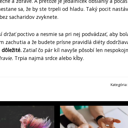
čné a zdravé. A pretože je jedálniček obsiahly a poča
stane sa, že by ste trpeli od hladu. Taký pocit nastáv
 bez sacharidov zvyknete.
í držať poctivo a nesmie sa pri nej podvádzať, aby bol
ám zachutia a že budete prísne pravidlá diéty dodržiav
dôležité.
Zatiaľ čo pár kíl navyše pôsobí len nespokojn
ravie.
Trpia najmä srdce alebo kĺby.
Kategória