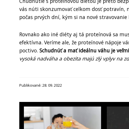
Chudnutie s proteínovou diétou je preto bezpe
vás núti skonzumovať celkom dosť potravín, ne
počas prvých dní, kým si na nové stravovanie
Rovnako ako iné diéty aj tá proteínová sa mus
efektívna. Veríme ale, že proteínové nápoje v
poctivo.
Schudnúť a mať ideálnu váhu je veľmi 
vysoká nadváha a obezita majú zlý vplyv na zd
Publikované: 28. 09. 2022