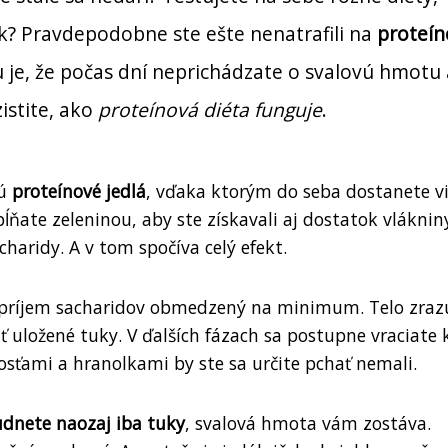
dok? Pravdepodobne ste ešte nenatrafili na
proteí
u je, že počas dní neprichádzate o svalovú hmotu 
zistite, ako
proteínová diéta funguje
.
sú
proteínové jedlá
, vďaka ktorým do seba dostanete v
pĺňate zeleninou, aby ste získavali aj dostatok vláknin
charidy. A v tom spočíva celý efekt.
 je príjem sacharidov obmedzený na minimum. Telo zraz
ť uložené tuky. V ďalších fázach sa postupne vraciate 
osťami a hranolkami by ste sa určite pchať nemali.
dnete naozaj iba tuky
, svalová hmota vám zostáva.