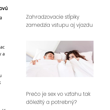
novú
Zahradzovacie stĺpiky
a
zamedzia vstupu aj vjazdu
iac
y a
u
k
Prečo je sex vo vzťahu tak
dôležitý a potrebný?