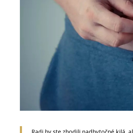
Radi by ste zhodili nadbytočné kilá, a