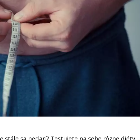
le stále sa nedarí? Testujete na sebe rôzne diéty,