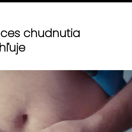
oces chudnutia
hľuje