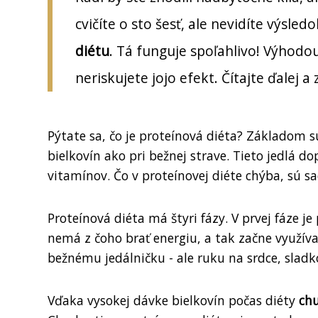
cvičíte o sto šesť, ale nevidíte výsle
diétu
. Tá funguje spoľahlivo! Výhodo
neriskujete jojo efekt. Čítajte ďalej a 
Pýtate sa, čo je proteínová diéta? Základom 
bielkovín ako pri bežnej strave. Tieto jedlá do
vitamínov. Čo v proteínovej diéte chýba, sú sa
Proteínová diéta má štyri fázy. V prvej fáze
nemá z čoho brať energiu, a tak začne využíva
bežnému jedálničku - ale ruku na srdce, sladk
Vďaka vysokej dávke bielkovín počas diéty
chu