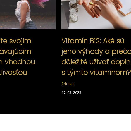
te svojim
Vitamín B12: Aké sú
ávajúcim
jeho výhody a prečo
m vhodnou
dôležité užívať dopln
tlivosťou
s týmto vitamínom?
Zdravie
17. 03. 2023