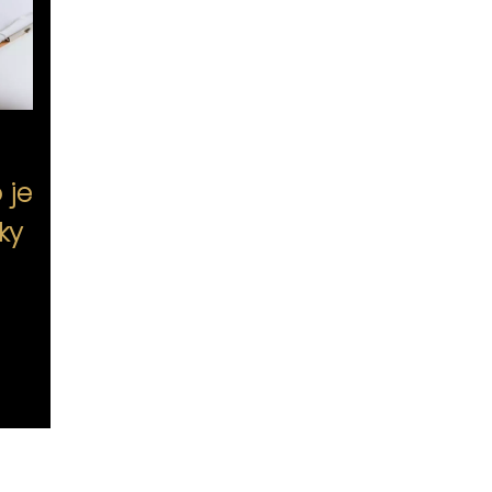
 je
ky