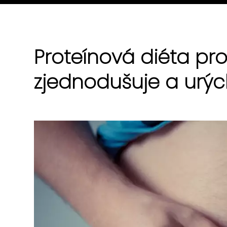
Proteínová diéta pr
zjednodušuje a urýc