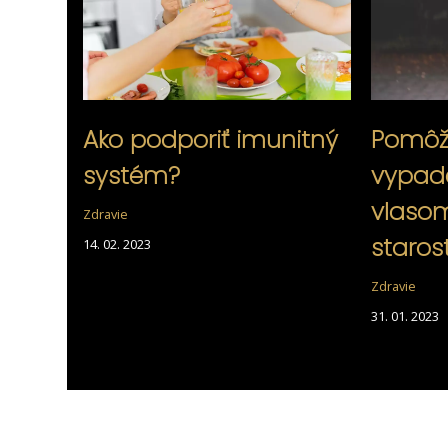
Ako podporiť imunitný
Pomôž
systém?
vypad
vlaso
Zdravie
staros
14. 02. 2023
Zdravie
31. 01. 2023