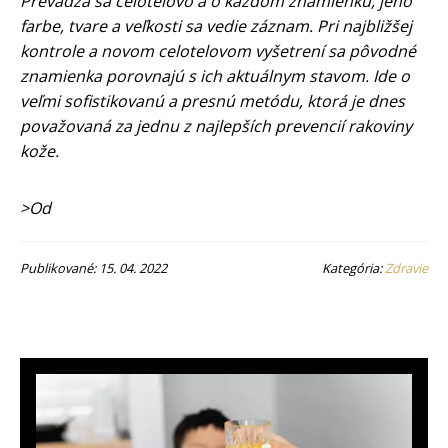
Prevádza sa celotelovo a o každom znamienku, jeho
farbe, tvare a veľkosti sa vedie záznam. Pri najbližšej
kontrole a novom celotelovom vyšetrení sa pôvodné
znamienka porovnajú s ich aktuálnym stavom. Ide o
veľmi sofistikovanú a presnú metódu, ktorá je dnes
považovaná za jednu z najlepších prevencií rakoviny
kože.
>Od
Publikované: 15. 04. 2022
Kategória:
Zdravie