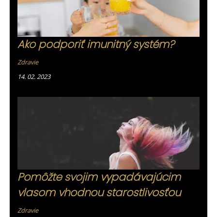
Ako podporiť imunitný systém?
Zdravie
14. 02. 2023
Pomôžte svojim vypadávajúcim
vlasom vhodnou starostlivosťou
Zdravie