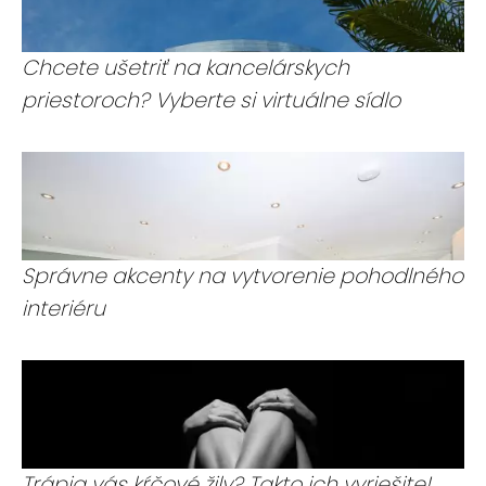
Chcete ušetriť na kancelárskych
priestoroch? Vyberte si virtuálne sídlo
Správne akcenty na vytvorenie pohodlného
interiéru
Trápia vás kŕčové žily? Takto ich vyriešite!