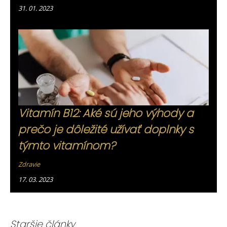
31. 01. 2023
Vitamín B12: Aké sú jeho výhody a
prečo je dôležité užívať doplnky s
týmto vitamínom?
Zdravie
17. 03. 2023
Staršie články