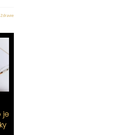
:
Zdravie
 je
ky