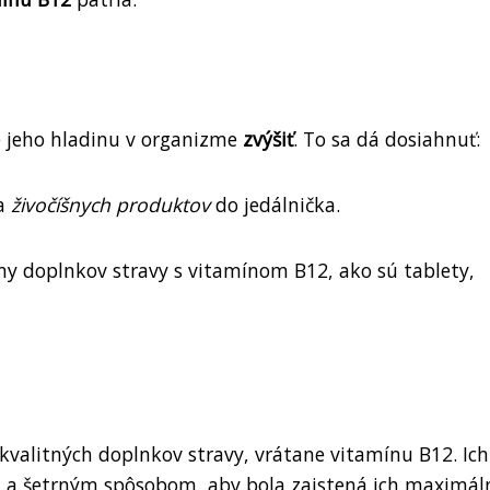
é jeho hladinu v organizme
zvýšiť
. To sa dá dosiahnuť:
va
živočíšnych produktov
do jedálnička.
my doplnkov stravy s vitamínom B12, ako sú tablety,
kvalitných doplnkov stravy, vrátane vitamínu B12. Ich
n a šetrným spôsobom, aby bola zaistená ich maximál