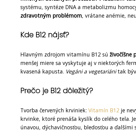
systému, syntéze DNA a metabolizmu homoc
zdravotným problémom
, vrátane anémie, neu
Kde B12 nájsť?
Hlavným zdrojom vitamínu B12 sú
živočíšne 
menšej miere sa vyskytuje aj v niektorých fe
kvasená kapusta.
Vegáni a vegetariáni
tak býv
Prečo je B12
dôležitý?
Tvorba červených krviniek:
Vitamín B12
je nev
krvinke, ktoré prenáša kyslík do celého tela.
únavou, dýchavičnosťou, bledosťou a ďalším