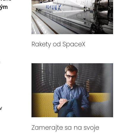
ným
Rakety od SpaceX
a
v
Zamerajte sa na svoje