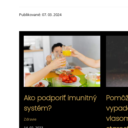
Publikované: 07. 03. 2024
Ako podporiť imunitný
Pomôž
systém?
vypad
vlaso
Zdravie
14. 02. 2023