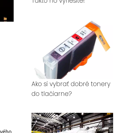
Takto ho vyriešite!
Ako si vybrať dobré tonery
do tlačiarne?
ového