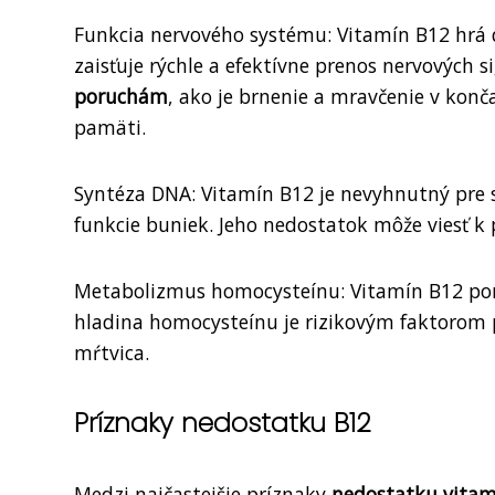
Funkcia nervového systému: Vitamín B12 hrá d
zaisťuje rýchle a efektívne prenos nervových 
poruchám
, ako je brnenie a mravčenie v konč
pamäti.
Syntéza DNA: Vitamín B12 je nevyhnutný pre s
funkcie buniek. Jeho nedostatok môže viesť 
Metabolizmus homocysteínu: Vitamín B12 pom
hladina homocysteínu je rizikovým faktorom 
mŕtvica.
Príznaky nedostatku B12
Medzi najčastejšie príznaky
nedostatku vita