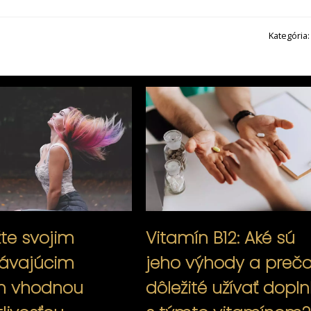
Kategória
te svojim
Vitamín B12: Aké sú
ávajúcim
jeho výhody a prečo
m vhodnou
dôležité užívať dopln