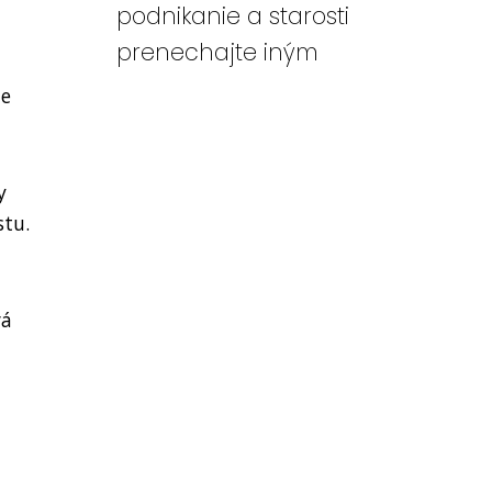
podnikanie a starosti
prenechajte iným
ie
y
stu.
vá