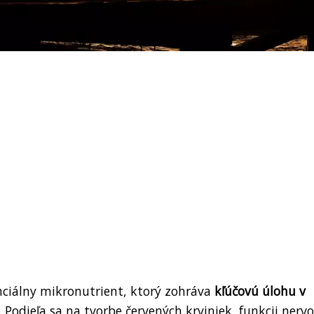
nciálny mikronutrient, ktorý zohráva
kľúčovú úlohu v
. Podieľa sa na tvorbe červených krviniek, funkcii nerv