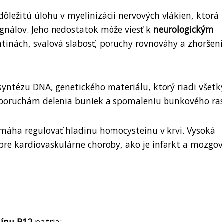
ôležitú úlohu v myelinizácii nervových vlákien, ktorá
signálov. Jeho nedostatok môže viesť k
neurologickým
atinách, svalová slabosť, poruchy rovnováhy a zhoršen
yntézu DNA, genetického materiálu, ktorý riadi všetk
k poruchám delenia buniek a spomaleniu bunkového ra
áha regulovať hladinu homocysteínu v krvi. Vysoká
pre kardiovaskulárne choroby, ako je infarkt a mozgo
mínu B12
patria: