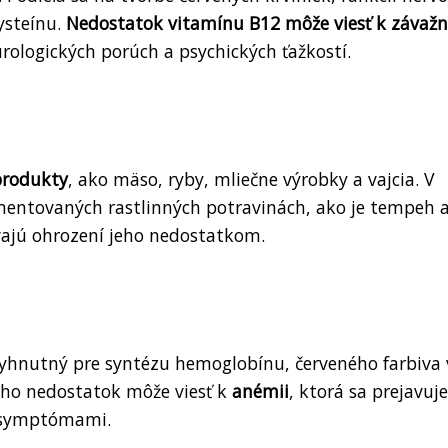
ysteínu.
Nedostatok vitamínu B12 môže viesť k závaž
rologických porúch a psychických ťažkostí.
produkty
, ako mäso, ryby, mliečne výrobky a vajcia. V
rmentovaných rastlinných potravinách, ako je tempeh 
ajú ohrození jeho nedostatkom.
yhnutný pre syntézu hemoglobínu, červeného farbiva 
 Jeho nedostatok môže viesť k
anémii
, ktorá sa prejavuje
i symptómami.