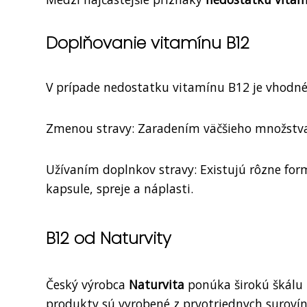
Doplňovanie vitamínu B12
V prípade nedostatku vitamínu B12 je vhodn
Zmenou stravy: Zaradením väčšieho množst
Užívaním doplnkov stravy: Existujú rôzne for
kapsule, spreje a náplasti.
B12 od Naturvity
Český výrobca
Naturvita
ponúka širokú škálu 
produkty sú vyrobené z prvotriednych suroví