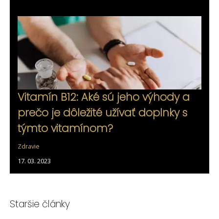
Vitamín B12: Aké sú jeho výhody a
prečo je dôležité užívať doplnky s
týmto vitamínom?
Zdravie
17. 03. 2023
Staršie články