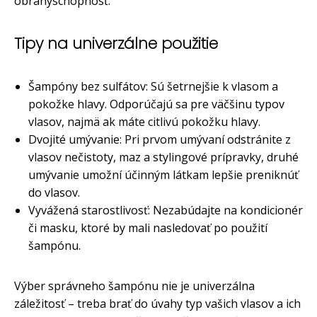
obranyschopnosť.
Tipy na univerzálne použitie
Šampóny bez sulfátov: Sú šetrnejšie k vlasom a
pokožke hlavy. Odporúčajú sa pre väčšinu typov
vlasov, najmä ak máte citlivú pokožku hlavy.
Dvojité umývanie: Pri prvom umývaní odstránite z
vlasov nečistoty, maz a stylingové prípravky, druhé
umývanie umožní účinným látkam lepšie preniknúť
do vlasov.
Vyvážená starostlivosť: Nezabúdajte na kondicionér
či masku, ktoré by mali nasledovať po použití
šampónu.
Výber správneho šampónu nie je univerzálna
záležitosť – treba brať do úvahy typ vašich vlasov a ich