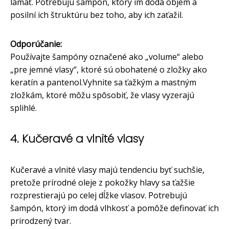
lámať. Potrebujú šampón, ktorý im dodá objem a
posilní ich štruktúru bez toho, aby ich zaťažil.
Odporúčanie:
Používajte šampóny označené ako „volume“ alebo
„pre jemné vlasy“, ktoré sú obohatené o zložky ako
keratín a pantenol.Vyhnite sa ťažkým a mastným
zložkám, ktoré môžu spôsobiť, že vlasy vyzerajú
splihlé.
4. Kučeravé a vlnité vlasy
Kučeravé a vlnité vlasy majú tendenciu byť suchšie,
pretože prírodné oleje z pokožky hlavy sa ťažšie
rozprestierajú po celej dĺžke vlasov. Potrebujú
šampón, ktorý im dodá vlhkosť a pomôže definovať ich
prirodzený tvar.