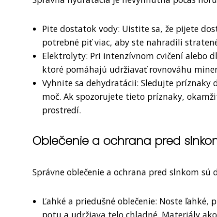
Pite dostatok vody: Uistite sa, že pijete do
potrebné piť viac, aby ste nahradili strate
Elektrolyty: Pri intenzívnom cvičení alebo 
ktoré pomáhajú udržiavať rovnováhu minerá
Vyhnite sa dehydratácii: Sledujte príznaky
moč. Ak spozorujete tieto príznaky, okamži
prostredí.
Oblečenie a ochrana pred slnk
Správne oblečenie a ochrana pred slnkom sú d
Ľahké a priedušné oblečenie: Noste ľahké, 
potu a udržiava telo chladné. Materiály ako