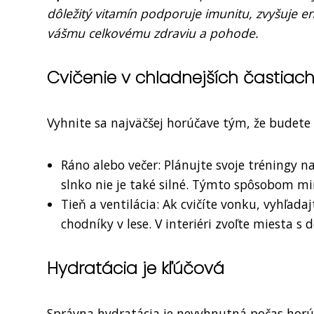
dôležitý vitamín podporuje imunitu, zvyšuje en
vášmu celkovému zdraviu a pohode.
Cvičenie v chladnejších častiac
Vyhnite sa najväčšej horúčave tým, že budete c
Ráno alebo večer: Plánujte svoje tréningy na
slnko nie je také silné. Týmto spôsobom min
Tieň a ventilácia: Ak cvičíte vonku, vyhľad
chodníky v lese. V interiéri zvoľte miesta s
Hydratácia je kľúčová
Správna hydratácia je nevyhnutná počas horúc