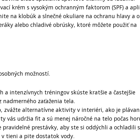
ovací krém s vysokým ochranným faktorom (SPF) a apli
ite na klobúk a slnečné okuliare na ochranu hlavy a oč
teráky alebo chladivé obrúsky, ktoré môžete použiť na
 osobných možností.
h a intenzívnych tréningov skúste kratšie a častejšie
z nadmerného zaťaženia tela.
 zvážte alternatívne aktivity v interiéri, ako je plávan
vity vás udržia fit a sú menej náročné na telo počas hor
 pravidelné prestávky, aby ste si oddýchli a ochladili s
 v tieni a pite dostatok vody.