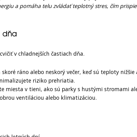
ergiu a pomáha telu zvládať teplotný stres, čím prispie
h dňa
vičiť v chladnejších častiach dňa.
 skoré ráno alebo neskorý večer, keď sú teploty nižšie 
imalizujete riziko prehriatia.
ajte miesta v tieni, ako sú parky s hustými stromami a
 dobrou ventiláciou alebo klimatizáciou.
ich letných dní.