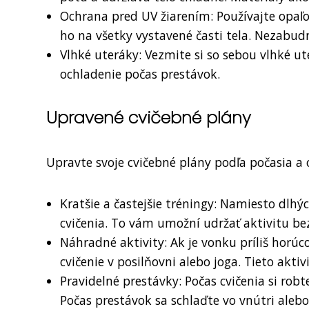
Ochrana pred UV žiarením: Používajte opaľ
ho na všetky vystavené časti tela. Nezabudn
Vlhké uteráky: Vezmite si so sebou vlhké u
ochladenie počas prestávok.
Upravené cvičebné plány
Upravte svoje cvičebné plány podľa počasia a
Kratšie a častejšie tréningy: Namiesto dlhýc
cvičenia. To vám umožní udržať aktivitu be
Náhradné aktivity: Ak je vonku príliš horúco,
cvičenie v posilňovni alebo joga. Tieto akti
Pravidelné prestávky: Počas cvičenia si robte
Počas prestávok sa schlaďte vo vnútri alebo