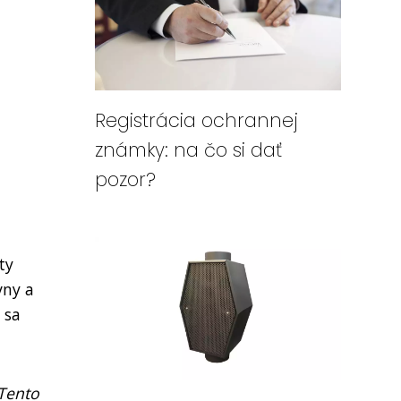
Registrácia ochrannej
známky: na čo si dať
pozor?
ty
vny a
 sa
 Tento