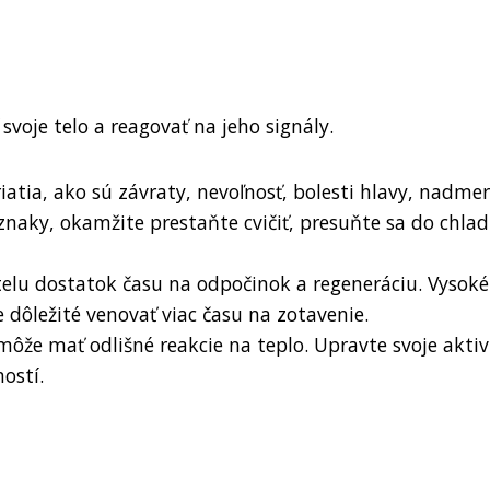
svoje telo a reagovať na jeho signály.
riatia, ako sú závraty, nevoľnosť, bolesti hlavy, nadme
íznaky, okamžite prestaňte cvičiť, presuňte sa do chla
telu dostatok času na odpočinok a regeneráciu. Vysoké
e dôležité venovať viac času na zotavenie.
 môže mať odlišné reakcie na teplo. Upravte svoje aktiv
ostí.