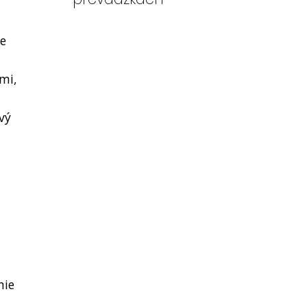
je
mi,
vý
nie