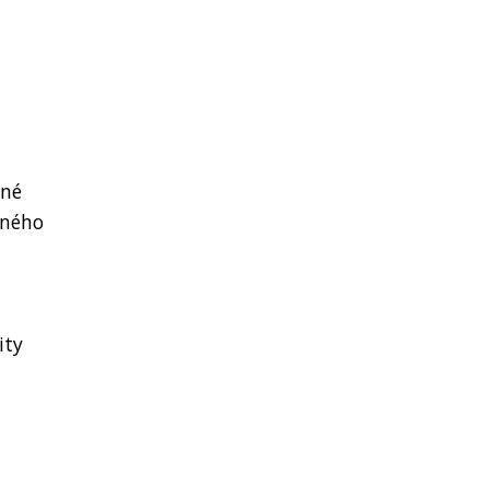
rné
dného
ity