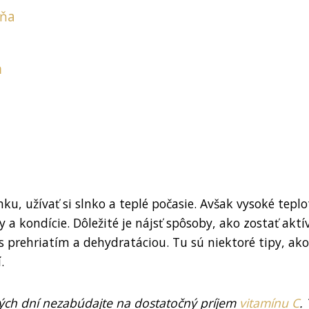
dňa
m
ku, užívať si slnko a teplé počasie. Avšak vysoké teplo
a kondície. Dôležité je nájsť spôsoby, ako zostať aktí
s prehriatím a dehydratáciou. Tu sú niektoré tipy, ako
.
ných dní nezabúdajte na dostatočný príjem
vitamínu C
.