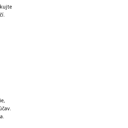
kujte
í.
ie,
účav.
a.