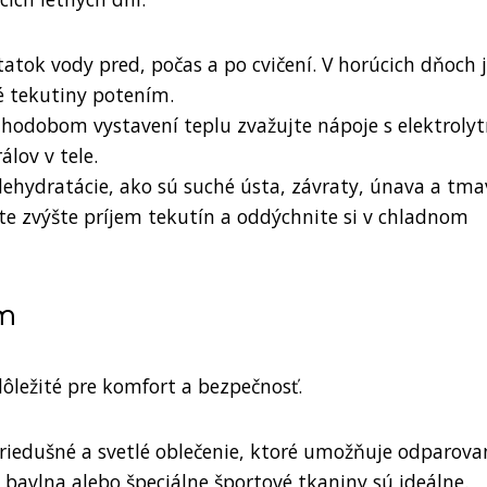
statok vody pred, počas a po cvičení. V horúcich dňoch 
né tekutiny potením.
dlhodobom vystavení teplu zvažujte nápoje s elektrolyt
lov v tele.
 dehydratácie, ako sú suché ústa, závraty, únava a tma
te zvýšte príjem tekutín a oddýchnite si v chladnom
om
ôležité pre komfort a bezpečnosť.
priedušné a svetlé oblečenie, ktoré umožňuje odparova
 bavlna alebo špeciálne športové tkaniny sú ideálne.