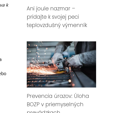
va k
Ani joule nazmar –
pridajte k svojej peci
teplovzdušný výmenník
a
lebo
Prevencia úrazov: Úloha
BOZP v priemyselných
prevádzkach