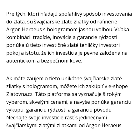
Pre tých, ktorí hľadajú spoľahlivý spôsob investovania
do zlata, sú švajčiarske zlaté zliatky od rafinérie
Argor-Heraeus s hologramom jasnou voľbou. Vďaka
kombinácii tradície, inovácie a garancie rýdzosti
ponúkajú tieto investičné zlaté tehličky investori
pokoj a istotu, že ich investícia je pevne založená na
autentickom a bezpečnom kove.
Ak máte záujem o tieto unikátne švajčiarske zlaté
zliatky s hologramom, môžete ich zakúpiť v e-shope
Zlatovna.cz. Táto platforma sa vyznačuje širokým
výberom, skvelými cenami, a navyše ponúka garanciu
výkupu, garanciu rýdzosti a garanciu pôvodu.
Nechajte svoje investície rásť s jedinečnými
švajčiarskymi zlatými zliatkami od Argor-Heraeus.