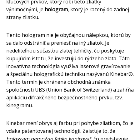
kľúčových prvkov, ktorý robí tieto zliatky
výnimočnými, je
hologram
, ktorý je razený do zadnej
strany zliatku.
Tento hologram nie je obyčajnou nálepkou, ktorú by
sa dalo odstrániť a preniesť na iný zliatok. Je
nedeliteľnou súčasťou zlatej tehličky, čo poskytuje
kupujúcim istotu, že investujú do rýdzeho zlata. Táto
inovatívna technológia využíva laserové gravírovanie
a špeciálnu holografickú techniku nazývanú Kinebar®.
Tento termín je chránená obchodná známka
spoločnosti UBS (Union Bank of Switzerland) a zahŕňa
aplikáciu difrakčného bezpečnostného prvku, tzv.
kinegramu.
Kinebar mení obrys aj farbu pri pohybe zliatkom, čo je
vďaka patentovanej technológii. Zaisťuje to, že
hologram nemožno ľahko kopírovať
, čo predstavuje