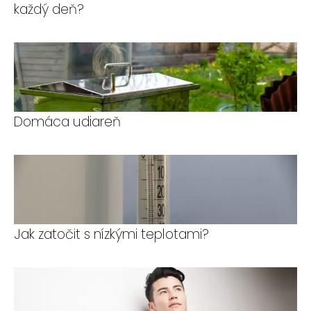
každý deň?
Domáca udiareň
Jak zatočit s nízkými teplotami?