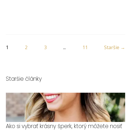
1
2
3
...
11
Staršie →
Staršie články
Ako si vybrať krásny šperk, ktorý môžete nosiť