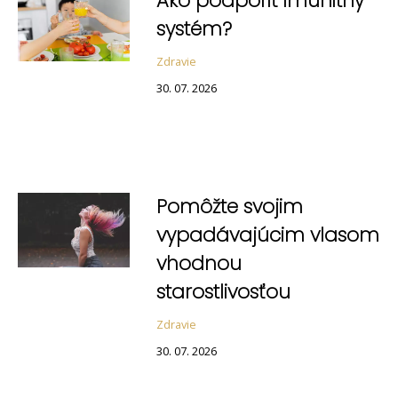
Ako podporiť imunitný
systém?
Zdravie
30. 07. 2026
Pomôžte svojim
vypadávajúcim vlasom
vhodnou
starostlivosťou
Zdravie
30. 07. 2026