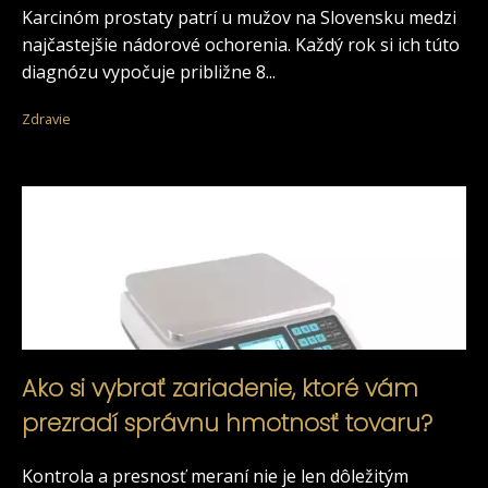
Karcinóm prostaty patrí u mužov na Slovensku medzi
najčastejšie nádorové ochorenia. Každý rok si ich túto
diagnózu vypočuje približne 8...
Zdravie
Ako si vybrať zariadenie, ktoré vám
prezradí správnu hmotnosť tovaru?
Kontrola a presnosť meraní nie je len dôležitým