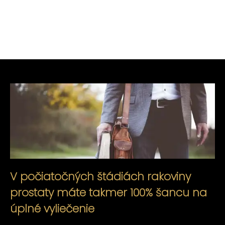
V počiatočných štádiách rakoviny
prostaty máte takmer 100% šancu na
úplné vyliečenie