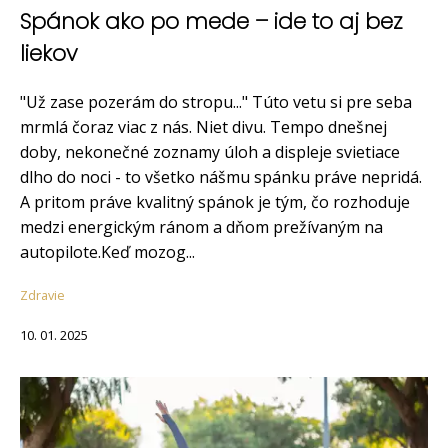
Spánok ako po mede – ide to aj bez
liekov
"Už zase pozerám do stropu..." Túto vetu si pre seba
mrmlá čoraz viac z nás. Niet divu. Tempo dnešnej
doby, nekonečné zoznamy úloh a displeje svietiace
dlho do noci - to všetko nášmu spánku práve nepridá.
A pritom práve kvalitný spánok je tým, čo rozhoduje
medzi energickým ránom a dňom prežívaným na
autopilote.Keď mozog...
Zdravie
10. 01. 2025