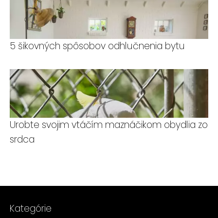
5 šikovných spôsobov odhlučnenia bytu
Urobte svojim vtáčím maznáčikom obydlia zo
srdca
Kategórie