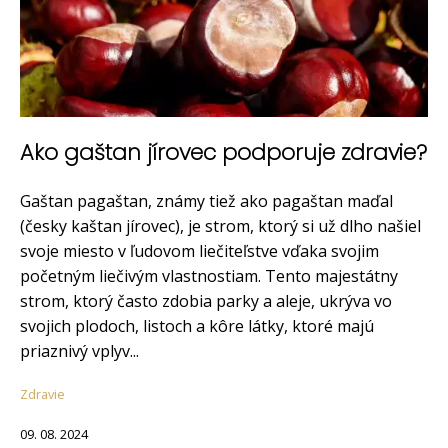
Ako gaštan jírovec podporuje zdravie?
Gaštan pagaštan, známy tiež ako pagaštan maďal
(česky kaštan jírovec), je strom, ktorý si už dlho našiel
svoje miesto v ľudovom liečiteľstve vďaka svojim
početným liečivým vlastnostiam. Tento majestátny
strom, ktorý často zdobia parky a aleje, ukrýva vo
svojich plodoch, listoch a kôre látky, ktoré majú
priaznivý vplyv...
Zdravie
09. 08. 2024