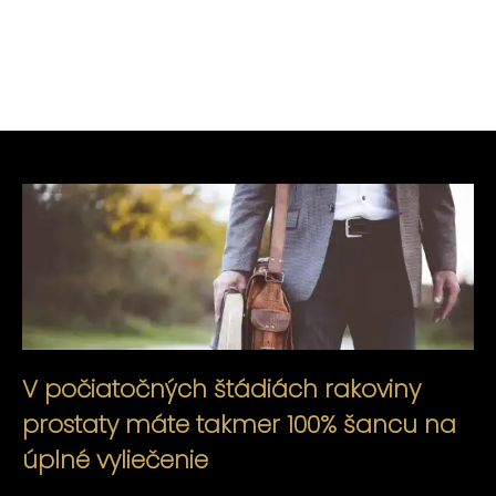
V počiatočných štádiách rakoviny
prostaty máte takmer 100% šancu na
úplné vyliečenie