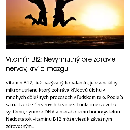
Vitamín B12: Nevyhnutný pre zdravie
nervov, krvi a mozgu
Vitamín B12, tiež nazývaný kobalamín, je esenciálny
mikronutrient, ktorý zohráva kľúčovú úlohu v
mnohých dôležitých procesoch v ľudskom tele. Podieľa
sa na tvorbe červených krviniek, funkcii nervového
systému, syntéze DNA a metabolizmu homocysteínu.
Nedostatok vitamínu B12 môže viesť k závažným
zdravotným...