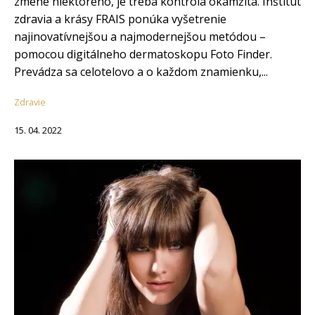
zmene niektorého, je treba kontrola okamžitá. Inštitút
zdravia a krásy FRAIS ponúka vyšetrenie
najinovatívnejšou a najmodernejšou metódou –
pomocou digitálneho dermatoskopu Foto Finder.
Prevádza sa celotelovo a o každom znamienku,...
Zdravie
15. 04. 2022