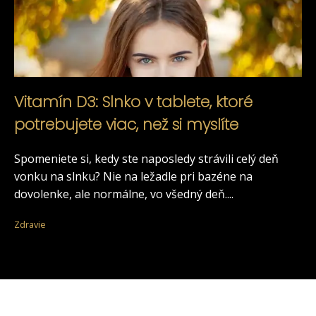
Vitamín D3: Slnko v tablete, ktoré
potrebujete viac, než si myslíte
Spomeniete si, kedy ste naposledy strávili celý deň
vonku na slnku? Nie na ležadle pri bazéne na
dovolenke, ale normálne, vo všedný deň....
Zdravie