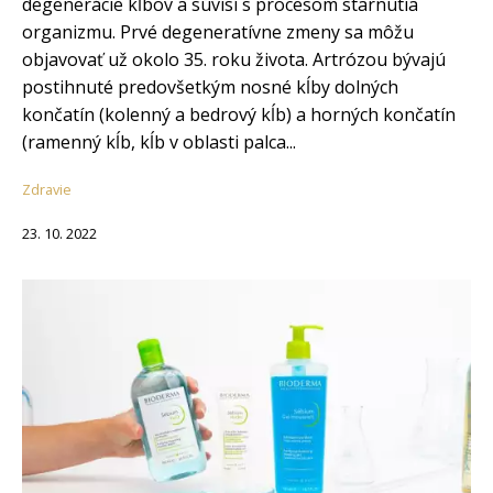
degenerácie kĺbov a súvisí s procesom starnutia
organizmu. Prvé degeneratívne zmeny sa môžu
objavovať už okolo 35. roku života. Artrózou bývajú
postihnuté predovšetkým nosné kĺby dolných
končatín (kolenný a bedrový kĺb) a horných končatín
(ramenný kĺb, kĺb v oblasti palca...
Zdravie
23. 10. 2022