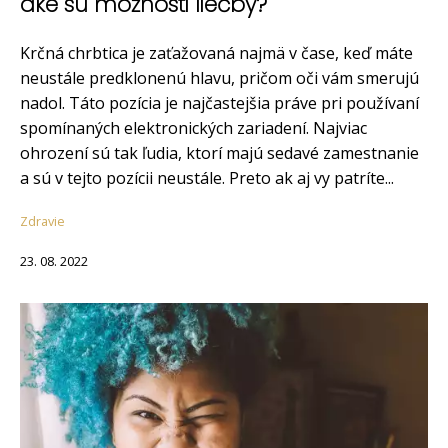
aké sú možnosti liečby?
Krčná chrbtica je zaťažovaná najmä v čase, keď máte
neustále predklonenú hlavu, pričom oči vám smerujú
nadol. Táto pozícia je najčastejšia práve pri používaní
spomínaných elektronických zariadení. Najviac
ohrození sú tak ľudia, ktorí majú sedavé zamestnanie
a sú v tejto pozícii neustále. Preto ak aj vy patríte...
Zdravie
23. 08. 2022